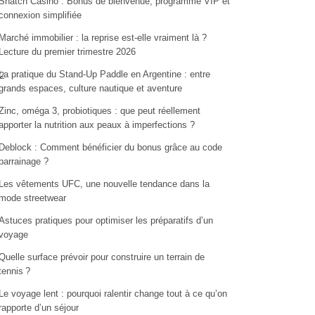
Snatch Casino : Bonus de bienvenue, programme VIP et
connexion simplifiée
Marché immobilier : la reprise est-elle vraiment là ?
Lecture du premier trimestre 2026
La pratique du Stand-Up Paddle en Argentine : entre
2
grands espaces, culture nautique et aventure
Zinc, oméga 3, probiotiques : que peut réellement
apporter la nutrition aux peaux à imperfections ?
Deblock : Comment bénéficier du bonus grâce au code
parrainage ?
Les vêtements UFC, une nouvelle tendance dans la
mode streetwear
Astuces pratiques pour optimiser les préparatifs d’un
voyage
Quelle surface prévoir pour construire un terrain de
tennis ?
Le voyage lent : pourquoi ralentir change tout à ce qu’on
rapporte d’un séjour