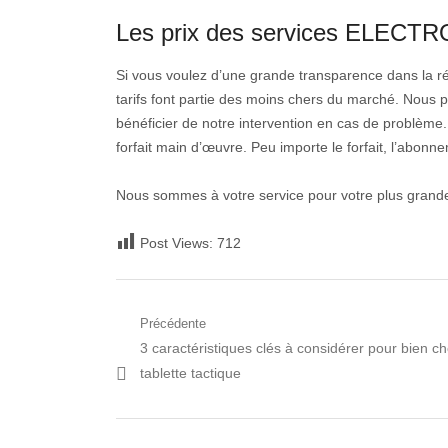
Les prix des services ELECT
Si vous voulez d’une grande transparence dans la r
tarifs font partie des moins chers du marché. Nous pr
bénéficier de notre intervention en cas de problème. 
forfait main d’œuvre. Peu importe le forfait, l’abonn
Nous sommes à votre service pour votre plus grande 
Post Views:
712
Navigation
Précédente
Post
3 caractéristiques clés à considérer pour bien ch
de
précédent:
tablette tactique
l’article