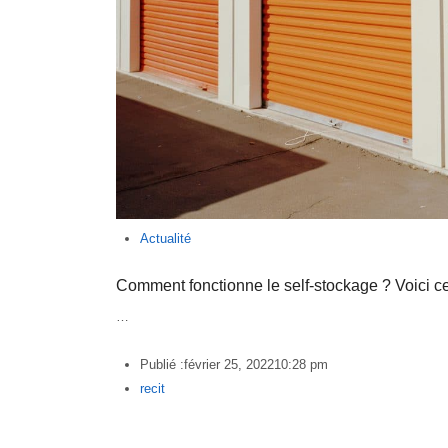
Actualité
Comment fonctionne le self-stockage ? Voici c
…
Publié :
février 25, 2022
10:28 pm
Author
recit