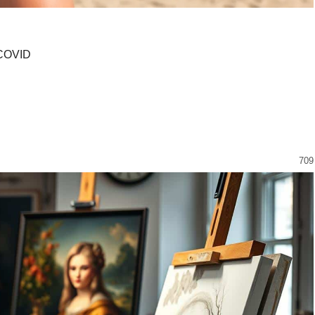
 COVID
709