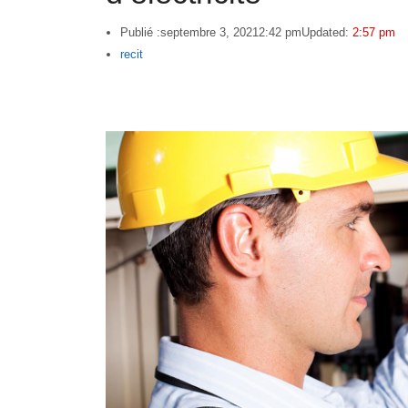
Publié :
septembre 3, 2021
2:42 pm
Updated:
2:57 pm
Author
recit