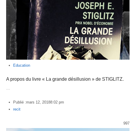
Education
A propos du livre « La grande désillusion » de STIGLITZ.
…
Publié :
mars 12, 2018
8:02 pm
Author
recit
997