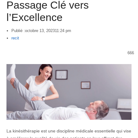
Passage Clé vers
l’Excellence
Publié :
octobre 13, 2023
11:24 pm
Author
recit
666
La kinésithérapie est une discipline médicale essentielle qui vise