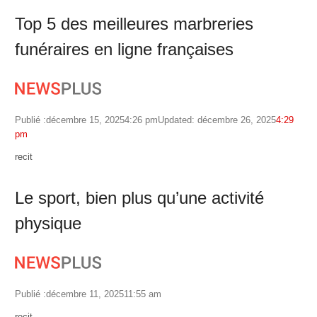
Top 5 des meilleures marbreries
funéraires en ligne françaises
Publié :
décembre 15, 2025
4:26 pm
Updated: décembre 26, 2025
4:29
pm
Author
recit
Le sport, bien plus qu’une activité
physique
Publié :
décembre 11, 2025
11:55 am
Author
recit