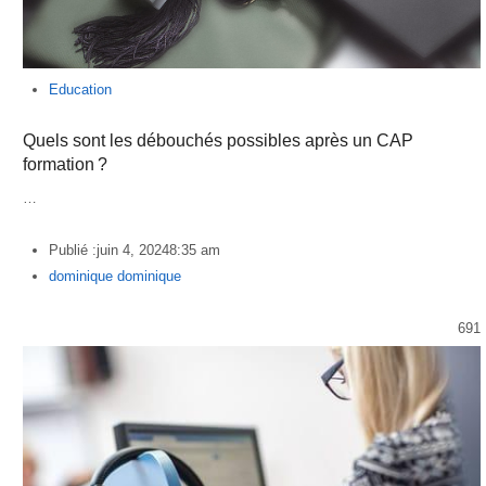
Education
Quels sont les débouchés possibles après un CAP
formation ?
…
Publié :
juin 4, 2024
8:35 am
Author
dominique dominique
691