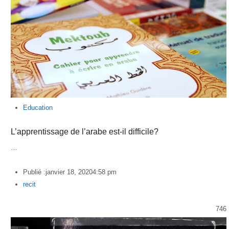
Education
L’apprentissage de l’arabe est-il difficile?
…
Publié :
janvier 18, 2020
4:58 pm
Author
recit
746