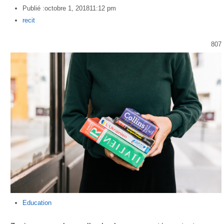
Publié :
octobre 1, 2018
11:12 pm
Author
recit
807
Education