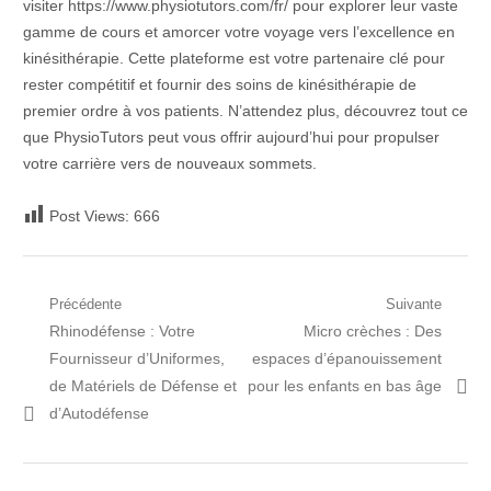
visiter https://www.physiotutors.com/fr/ pour explorer leur vaste
gamme de cours et amorcer votre voyage vers l’excellence en
kinésithérapie. Cette plateforme est votre partenaire clé pour
rester compétitif et fournir des soins de kinésithérapie de
premier ordre à vos patients. N’attendez plus, découvrez tout ce
que PhysioTutors peut vous offrir aujourd’hui pour propulser
votre carrière vers de nouveaux sommets.
Post Views:
666
Navigation
Précédente
Suivante
Post
Prochain
Rhinodéfense : Votre
Micro crèches : Des
de
précédent:
article:
Fournisseur d’Uniformes,
espaces d’épanouissement
l’article
de Matériels de Défense et
pour les enfants en bas âge
d’Autodéfense