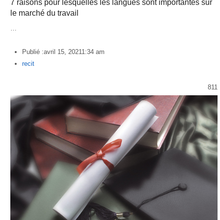
7 raisons pour lesquelles les langues sont importantes sur
le marché du travail
…
Publié :
avril 15, 2021
1:34 am
Author
recit
811