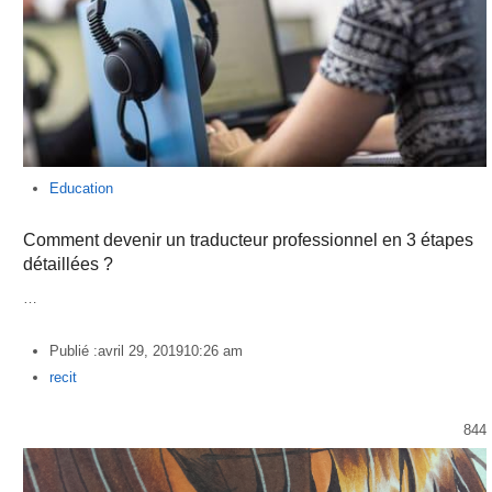
Education
Comment devenir un traducteur professionnel en 3 étapes
détaillées ?
…
Publié :
avril 29, 2019
10:26 am
Author
recit
844