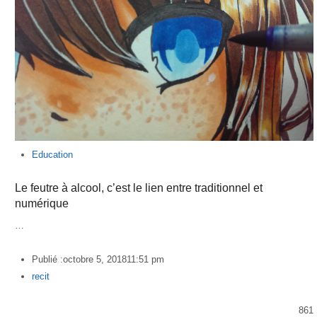
Education
Le feutre à alcool, c’est le lien entre traditionnel et
numérique
…
Publié :
octobre 5, 2018
11:51 pm
Author
recit
861