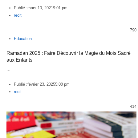
Publié :
mars 10, 2021
9:01 pm
Author
recit
790
Education
Ramadan 2025 : Faire Découvrir la Magie du Mois Sacré
aux Enfants
…
Publié :
février 23, 2025
5:08 pm
Author
recit
414