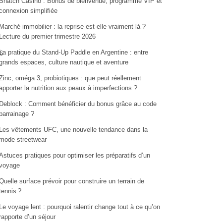
Snatch Casino : Bonus de bienvenue, programme VIP et
connexion simplifiée
Marché immobilier : la reprise est-elle vraiment là ?
Lecture du premier trimestre 2026
La pratique du Stand-Up Paddle en Argentine : entre
6
grands espaces, culture nautique et aventure
Zinc, oméga 3, probiotiques : que peut réellement
apporter la nutrition aux peaux à imperfections ?
Deblock : Comment bénéficier du bonus grâce au code
parrainage ?
Les vêtements UFC, une nouvelle tendance dans la
mode streetwear
Astuces pratiques pour optimiser les préparatifs d’un
voyage
Quelle surface prévoir pour construire un terrain de
tennis ?
Le voyage lent : pourquoi ralentir change tout à ce qu’on
rapporte d’un séjour