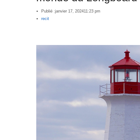
Publié :
janvier 17, 2024
11:23 pm
Author
recit