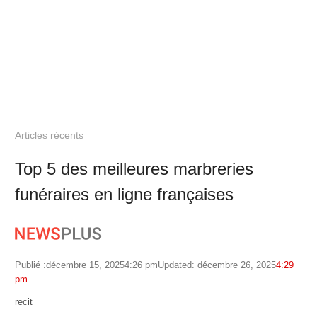
Articles récents
Top 5 des meilleures marbreries
funéraires en ligne françaises
Publié :
décembre 15, 2025
4:26 pm
Updated: décembre 26, 2025
4:29
pm
Author
recit