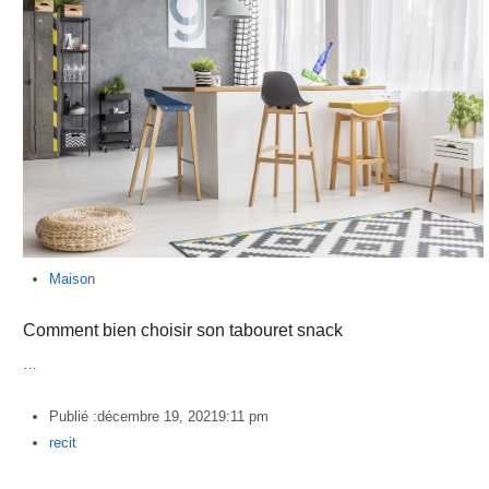
Maison
Comment bien choisir son tabouret snack
…
Publié :
décembre 19, 2021
9:11 pm
Author
recit