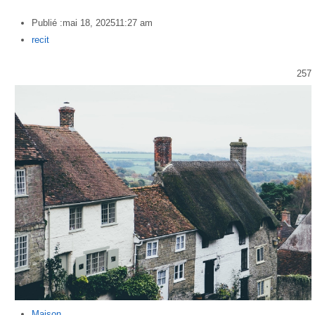
Publié :
mai 18, 2025
11:27 am
Author
recit
257
Maison