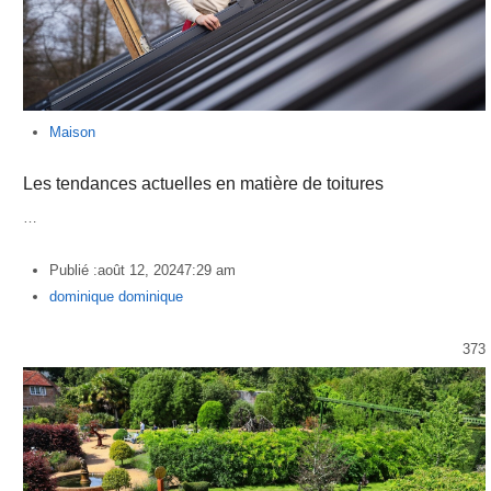
Maison
Les tendances actuelles en matière de toitures
…
Publié :
août 12, 2024
7:29 am
Author
dominique dominique
373