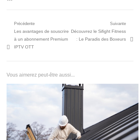
Navigation
Précédente
Suivante
Post
Prochain
Les avantages de souscrire
Découvrez le Sifight Fitness
de
précédent:
article:
à un abonnement Premium
: Le Paradis des Boxeurs
l’article
IPTV OTT
Vous aimerez peut-être aussi...