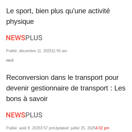
Le sport, bien plus qu’une activité
physique
Publié :
décembre 11, 2025
11:55 am
Author
recit
Reconversion dans le transport pour
devenir gestionnaire de transport : Les
bons à savoir
Publié :
août 8, 2025
3:57 pm
Updated: juillet 25, 2025
4:02 pm