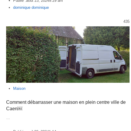
Publié :
août 23, 2024
9:29 am
Author
dominique dominique
435
Maison
Comment débarrasser une maison en plein centre ville de
Caen￼
…