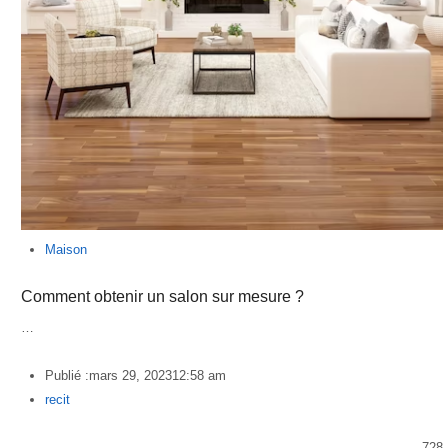
Maison
Comment obtenir un salon sur mesure ?
…
Publié :
mars 29, 2023
12:58 am
Author
recit
728