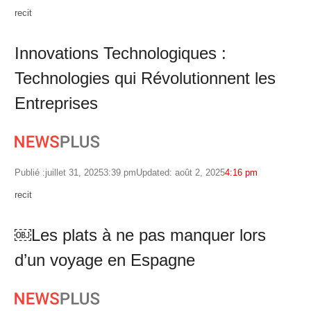
Author
recit
Innovations Technologiques :
Technologies qui Révolutionnent les
Entreprises
Publié :
juillet 31, 2025
3:39 pm
Updated: août 2, 2025
4:16 pm
Author
recit
￼Les plats à ne pas manquer lors
d’un voyage en Espagne