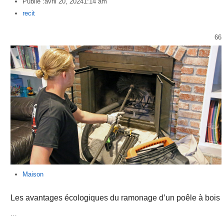
Publié :
avril 20, 2024
1:14 am
Author
recit
66
Maison
Les avantages écologiques du ramonage d’un poêle à bois
…