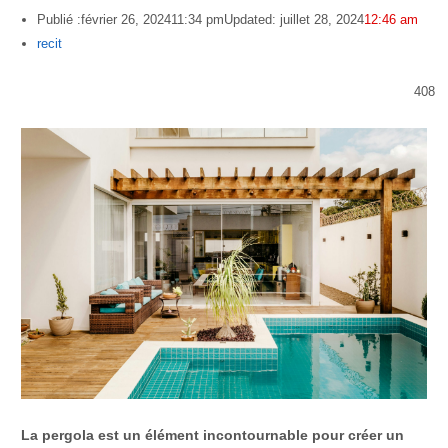
Publié :
février 26, 2024
11:34 pm
Updated: juillet 28, 2024
12:46 am
Author
recit
408
La pergola est un élément incontournable pour créer un