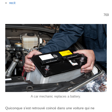
Author
recit
769
A car mechanic replaces a battery.
Quiconque s’est retrouvé coincé dans une voiture qui ne