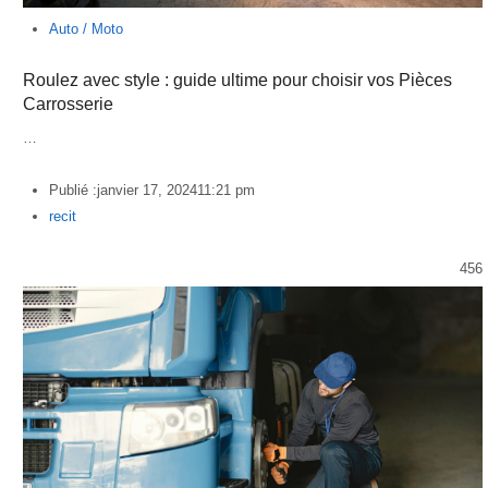
Auto / Moto
Roulez avec style : guide ultime pour choisir vos Pièces
Carrosserie
…
Publié :
janvier 17, 2024
11:21 pm
Author
recit
456