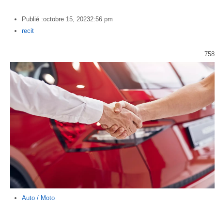
Publié :
octobre 15, 2023
2:56 pm
Author
recit
758
Auto / Moto