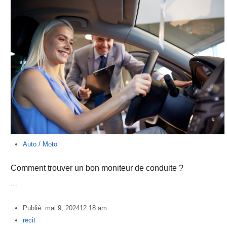
Auto / Moto
Comment trouver un bon moniteur de conduite ?
…
Publié :
mai 9, 2024
12:18 am
Author
recit