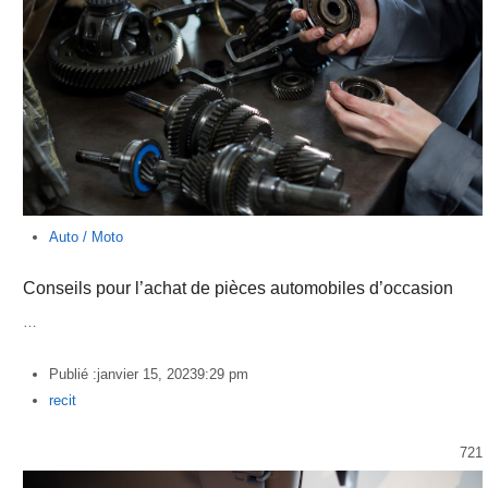
Auto / Moto
Conseils pour l’achat de pièces automobiles d’occasion
…
Publié :
janvier 15, 2023
9:29 pm
Author
recit
721