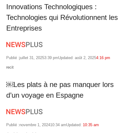
Innovations Technologiques :
Technologies qui Révolutionnent les
Entreprises
Publié :
juillet 31, 2025
3:39 pm
Updated: août 2, 2025
4:16 pm
Author
recit
￼Les plats à ne pas manquer lors
d’un voyage en Espagne
Publié :
novembre 1, 2024
10:34 am
Updated:
10:35 am