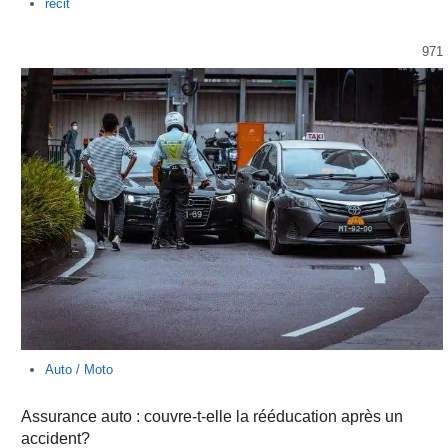
Author
recit
971
Auto / Moto
Assurance auto : couvre-t-elle la rééducation après un
accident?