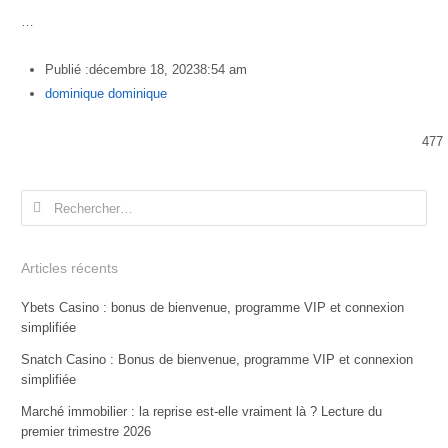
…
Publié :
décembre 18, 2023
8:54 am
Author
dominique dominique
477
Rechercher :
Articles récents
Ybets Casino : bonus de bienvenue, programme VIP et connexion
simplifiée
Snatch Casino : Bonus de bienvenue, programme VIP et connexion
simplifiée
Marché immobilier : la reprise est-elle vraiment là ? Lecture du
premier trimestre 2026