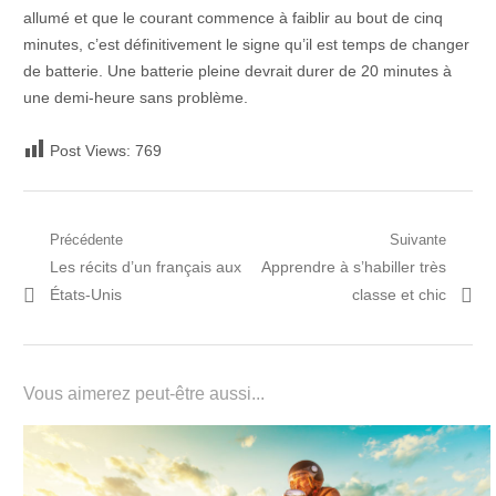
allumé et que le courant commence à faiblir au bout de cinq
minutes, c’est définitivement le signe qu’il est temps de changer
de batterie. Une batterie pleine devrait durer de 20 minutes à
une demi-heure sans problème.
Post Views:
769
Navigation
Précédente
Suivante
Post
Prochain
Les récits d’un français aux
Apprendre à s’habiller très
de
précédent:
article:
États-Unis
classe et chic
l’article
Vous aimerez peut-être aussi...