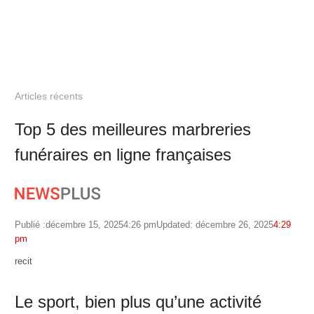
Articles récents
Top 5 des meilleures marbreries
funéraires en ligne françaises
Publié :
décembre 15, 2025
4:26 pm
Updated: décembre 26, 2025
4:29
pm
Author
recit
Le sport, bien plus qu’une activité