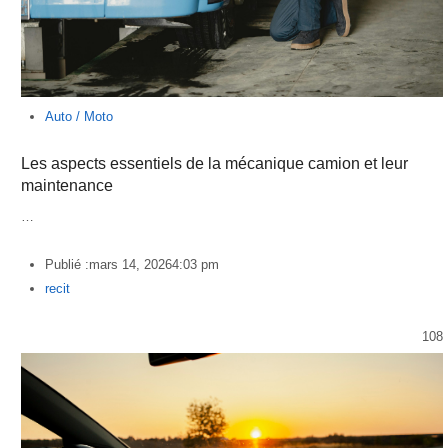
Auto / Moto
Les aspects essentiels de la mécanique camion et leur
maintenance
…
Publié :
mars 14, 2026
4:03 pm
Author
recit
108