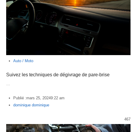
Auto / Moto
Suivez les techniques de dégivrage de pare-brise
…
Publié :
mars 25, 2024
9:22 am
Author
dominique dominique
467