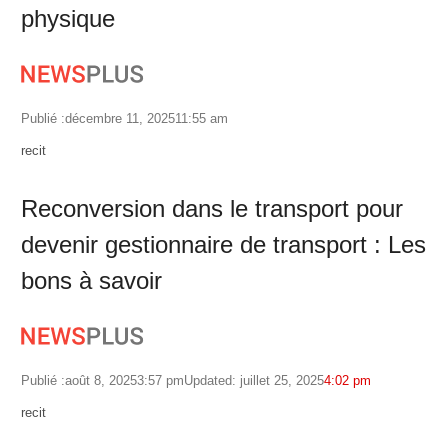
physique
Publié :
décembre 11, 2025
11:55 am
Author
recit
Reconversion dans le transport pour
devenir gestionnaire de transport : Les
bons à savoir
Publié :
août 8, 2025
3:57 pm
Updated: juillet 25, 2025
4:02 pm
Author
recit