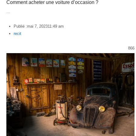
Comment acheter une voiture d’occasion ?
…
Publié :
mai 7, 2023
11:49 am
Author
recit
866