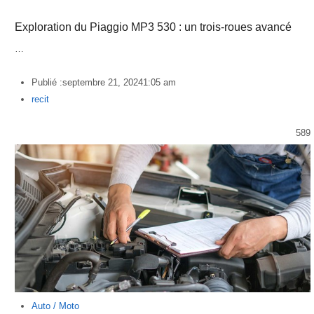
Exploration du Piaggio MP3 530 : un trois-roues avancé
…
Publié :
septembre 21, 2024
1:05 am
Author
recit
589
Auto / Moto