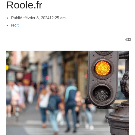
Roole.fr
Publié :
février 8, 2024
12:25 am
Author
recit
433