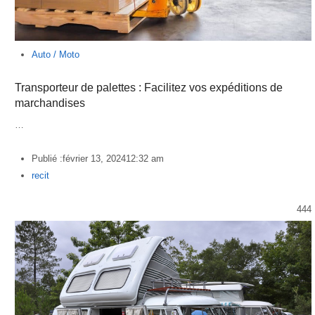
Auto / Moto
Transporteur de palettes : Facilitez vos expéditions de
marchandises
…
Publié :
février 13, 2024
12:32 am
Author
recit
444