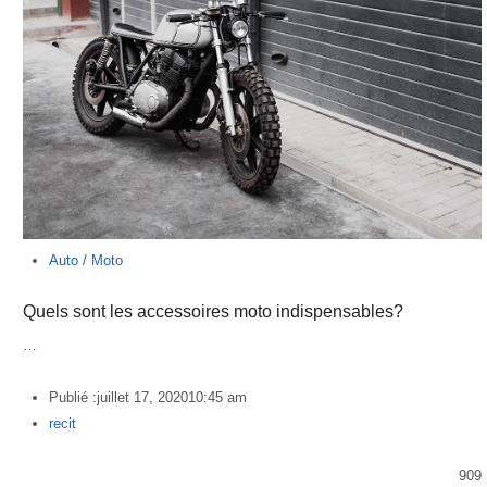
Auto / Moto
Quels sont les accessoires moto indispensables?
…
Publié :
juillet 17, 2020
10:45 am
Author
recit
909