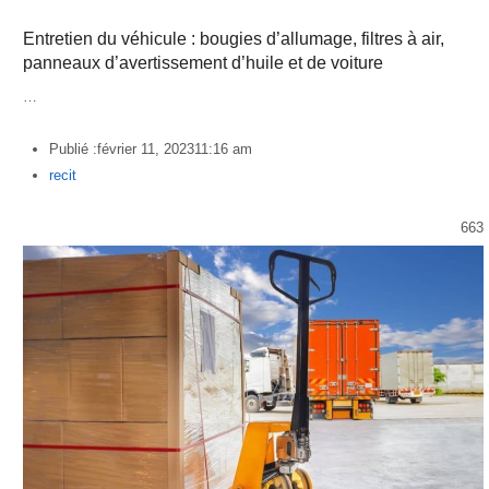
Entretien du véhicule : bougies d’allumage, filtres à air,
panneaux d’avertissement d’huile et de voiture
…
Publié :
février 11, 2023
11:16 am
Author
recit
663