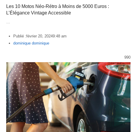
Les 10 Motos Néo-Rétro à Moins de 5000 Euros :
L’Élégance Vintage Accessible
…
Publié :
février 20, 2024
9:48 am
Author
dominique dominique
990