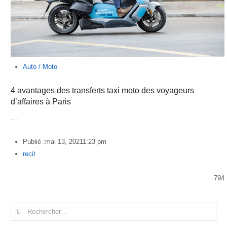
Auto / Moto
4 avantages des transferts taxi moto des voyageurs
d’affaires à Paris
…
Publié :
mai 13, 2021
1:23 pm
Author
recit
794
Rechercher :