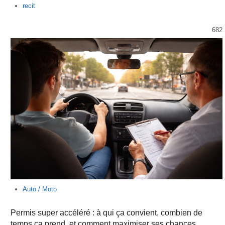
Author
recit
682
Auto / Moto
Permis super accéléré : à qui ça convient, combien de
temps ça prend, et comment maximiser ses chances