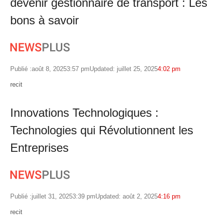
devenir gestionnaire de transport : Les
bons à savoir
Publié :
août 8, 2025
3:57 pm
Updated: juillet 25, 2025
4:02 pm
Author
recit
Innovations Technologiques :
Technologies qui Révolutionnent les
Entreprises
Publié :
juillet 31, 2025
3:39 pm
Updated: août 2, 2025
4:16 pm
Author
recit