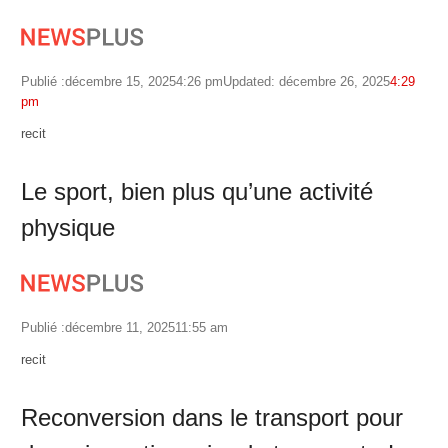
Publié :
décembre 15, 2025
4:26 pm
Updated: décembre 26, 2025
4:29
pm
Author
recit
Le sport, bien plus qu’une activité
physique
Publié :
décembre 11, 2025
11:55 am
Author
recit
Reconversion dans le transport pour