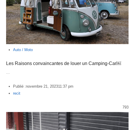
Auto / Moto
Les Raisons convaincantes de louer un Camping-Car￼
…
Publié :
novembre 21, 2023
11:37 pm
Author
recit
793