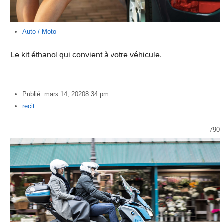
Auto / Moto
Le kit éthanol qui convient à votre véhicule.
…
Publié :
mars 14, 2020
8:34 pm
Author
recit
790