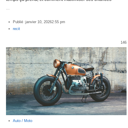
…
Publié :
janvier 10, 2026
2:55 pm
Author
recit
146
Auto / Moto