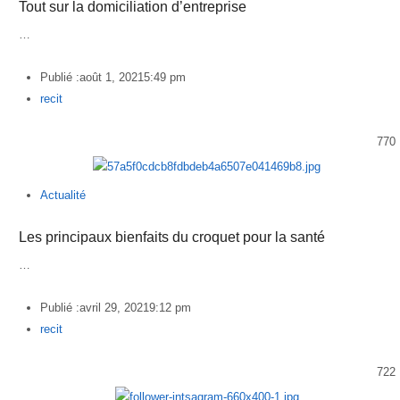
Tout sur la domiciliation d’entreprise
…
Publié :
août 1, 2021
5:49 pm
Author
recit
770
Actualité
Les principaux bienfaits du croquet pour la santé
…
Publié :
avril 29, 2021
9:12 pm
Author
recit
722