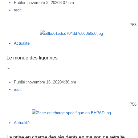
Publié :
novembre 3, 2020
8:07 pm
Author
recit
763
Actualité
Le monde des figurines
…
Publié :
novembre 16, 2020
4:36 pm
Author
recit
756
Actualité
La prise en charge des résidents en maison de retraite