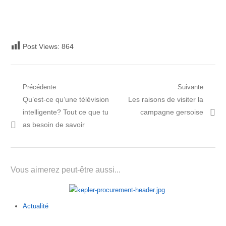
Post Views:
864
Navigation
Précédente
Suivante
Post
Prochain
Qu’est-ce qu’une télévision
Les raisons de visiter la
de
précédent:
article:
intelligente? Tout ce que tu
campagne gersoise
l’article
as besoin de savoir
Vous aimerez peut-être aussi...
Actualité