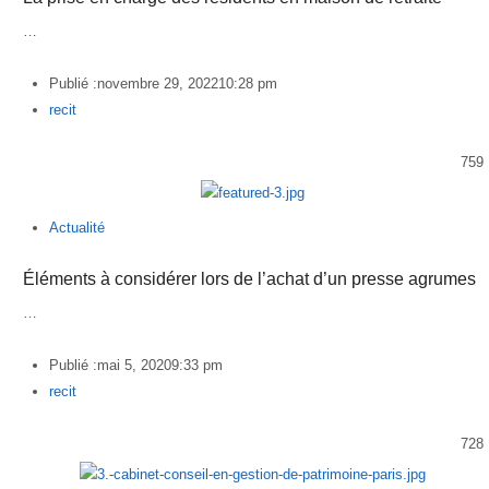
…
Publié :
novembre 29, 2022
10:28 pm
Author
recit
759
Actualité
Éléments à considérer lors de l’achat d’un presse agrumes
…
Publié :
mai 5, 2020
9:33 pm
Author
recit
728