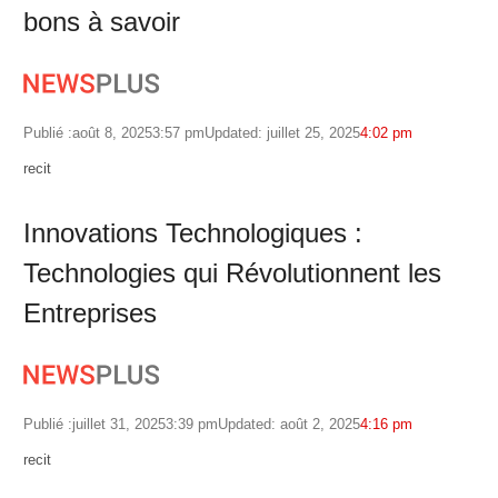
bons à savoir
Publié :
août 8, 2025
3:57 pm
Updated: juillet 25, 2025
4:02 pm
Author
recit
Innovations Technologiques :
Technologies qui Révolutionnent les
Entreprises
Publié :
juillet 31, 2025
3:39 pm
Updated: août 2, 2025
4:16 pm
Author
recit