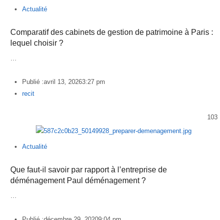
Actualité
Comparatif des cabinets de gestion de patrimoine à Paris :
lequel choisir ?
…
Publié :
avril 13, 2026
3:27 pm
Author
recit
103
Actualité
Que faut-il savoir par rapport à l’entreprise de
déménagement Paul déménagement ?
…
Publié :
décembre 29, 2020
9:04 pm