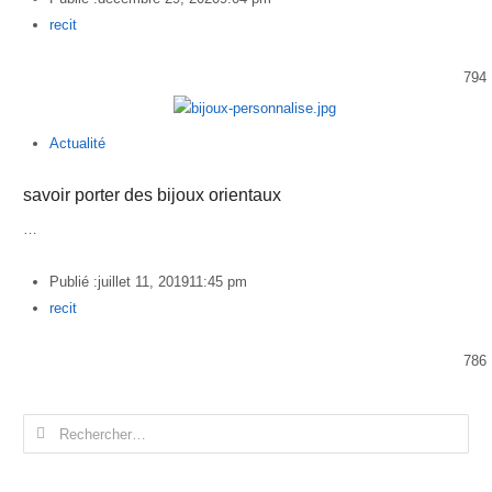
Author
recit
794
Actualité
savoir porter des bijoux orientaux
…
Publié :
juillet 11, 2019
11:45 pm
Author
recit
786
Rechercher :