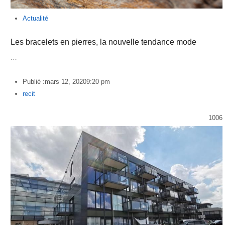
Actualité
Les bracelets en pierres, la nouvelle tendance mode
…
Publié :
mars 12, 2020
9:20 pm
Author
recit
1006