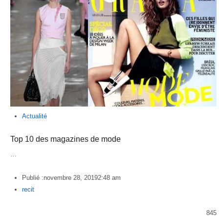
Actualité
Top 10 des magazines de mode
…
Publié :
novembre 28, 2019
2:48 am
Author
recit
845