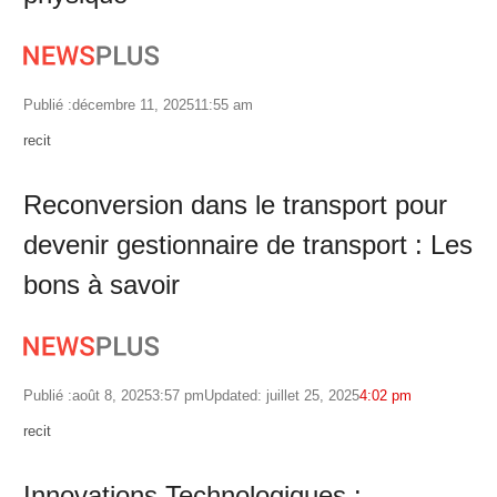
Publié :
décembre 11, 2025
11:55 am
Author
recit
Reconversion dans le transport pour
devenir gestionnaire de transport : Les
bons à savoir
Publié :
août 8, 2025
3:57 pm
Updated: juillet 25, 2025
4:02 pm
Author
recit
Innovations Technologiques :