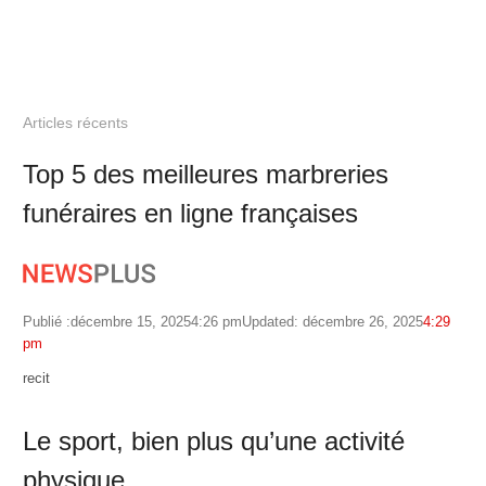
Articles récents
Top 5 des meilleures marbreries
funéraires en ligne françaises
Publié :
décembre 15, 2025
4:26 pm
Updated: décembre 26, 2025
4:29
pm
Author
recit
Le sport, bien plus qu’une activité
physique