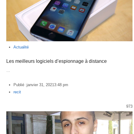
Actualité
Les meilleurs logiciels d’espionnage à distance
…
Publié :
janvier 31, 2021
3:48 pm
Author
recit
973