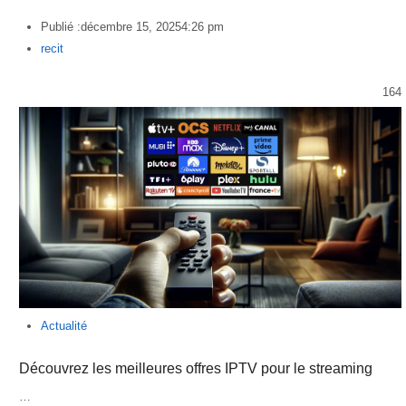
Publié :
décembre 15, 2025
4:26 pm
Author
recit
164
Actualité
Découvrez les meilleures offres IPTV pour le streaming
…