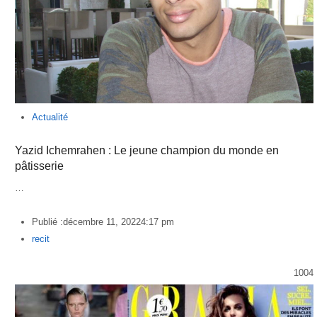
Actualité
Yazid Ichemrahen : Le jeune champion du monde en
pâtisserie
…
Publié :
décembre 11, 2022
4:17 pm
Author
recit
1004