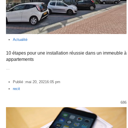
Actualité
10 étapes pour une installation réussie dans un immeuble à
appartements
…
Publié :
mai 20, 2021
6:05 pm
Author
recit
686