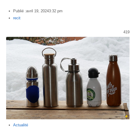
Publié :
avril 19, 2024
3:32 pm
Author
recit
419
Actualité