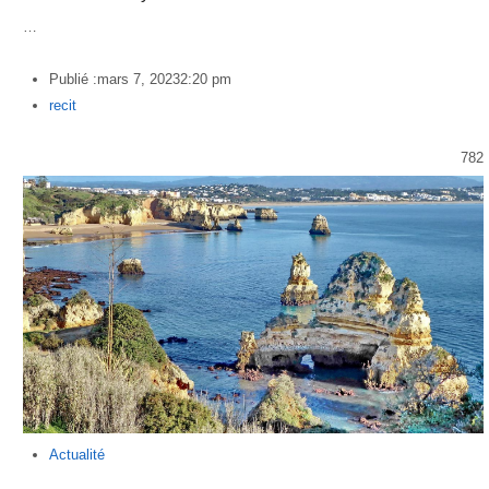
…
Publié :
mars 7, 2023
2:20 pm
Author
recit
782
Actualité