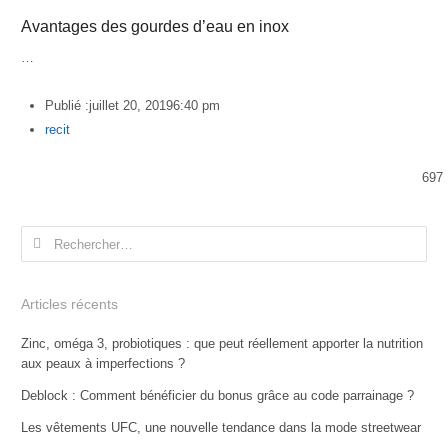
Avantages des gourdes d’eau en inox
…
Publié :
juillet 20, 2019
6:40 pm
Author
recit
697
Rechercher :
Articles récents
Zinc, oméga 3, probiotiques : que peut réellement apporter la nutrition
aux peaux à imperfections ?
Deblock : Comment bénéficier du bonus grâce au code parrainage ?
Les vêtements UFC, une nouvelle tendance dans la mode streetwear