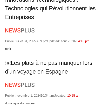
Technologies qui Révolutionnent les
Entreprises
Publié :
juillet 31, 2025
3:39 pm
Updated: août 2, 2025
4:16 pm
Author
recit
￼Les plats à ne pas manquer lors
d’un voyage en Espagne
Publié :
novembre 1, 2024
10:34 am
Updated:
10:35 am
Author
dominique dominique