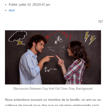
Publié :
juillet 10, 2022
4:47 pm
Author
recit
757
Discussion Between Guy And Girl Over Gray Background
Nous entendons souvent un membre de la famille, un ami ou un
collègue de travail nous dire que sa situation relationnelle s’est