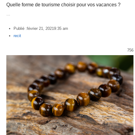
Quelle forme de tourisme choisir pour vos vacances ?
…
Publié :
février 21, 2021
9:35 am
Author
recit
756