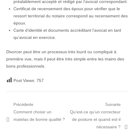
préalablement accepté et rédigé par l’avocat correspondant.
Certificat de recensement des époux pour vérifier que le
ressort territorial du notaire correspond au recensement des
époux.
Carte d’identité et documents accréditant l’avocat en tant
qu’avocat en exercice.
Divorcer peut être un processus très lourd ou compliqué à
première vue, mais il peut être très simple entre les mains des
bons professionnels.
Post Views:
757
Navigation
Précédente
Suivante
Post
Prochain
Comment choisir un
Qu’est-ce qu’un correcteur
de
précédent:
article:
matelas de bonne qualité ?
de posture et quand est-il
l’article
nécessaire ?