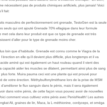
 nécessitent pas de produits chimiques artificiels, plus jamais! Voici
l fait:
its masculins de perfectionnement ont grenade, TestoGen est la seule
les seuls qui ont ajouté Grenade 70% ellagique dans leur formule
 met cela dans leur produit est que ce type de grenade est très
isissent d’aller pour le type de grenade moins cher.
plus loin que d’habitude. Grenade est connu comme le Viagra de la
 l’érection en elle qu’il devient plus difficile, plus longtemps et il va
un acide aminé qui est également un haut rouleau quand il vient des
 capacité aider les muscles se dilatent, permettant ainsi plus de sang
t plus forte. Muira pauma ceci est une plante qui est prouvé pour
eté de votre érection. Méthylsulfonylméthane lors de la prise de MSM
 d’améliorer le flux sanguin dans le pénis, mais il sera également
oir dans votre pénis, de cette façon vous pouvez avoir de nouvelles
Voici comment vous cultivez votre pénis avec PenisHealth! Les autres
ngkat Ali, graines de lin, Maca, la L-méthionine, cordyceps, et oméga