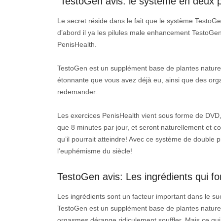
TestoGen avis: le système en deux p
Le secret réside dans le fait que le système TestoG
d’abord il ya les pilules male enhancement TestoGen 
PenisHealth.
TestoGen est un supplément base de plantes naturell
étonnante que vous avez déjà eu, ainsi que des orga
redemander.
Les exercices PenisHealth vient sous forme de DVD, 
que 8 minutes par jour, et seront naturellement et co
qu’il pourrait atteindre! Avec ce système de double p
l’euphémisme du siècle!
TestoGen avis: Les ingrédients qui font
Les ingrédients sont un facteur important dans le
TestoGen est un supplément base de plantes naturel qu
orgasmes dérange ridiculement souffler. Mais ce qui