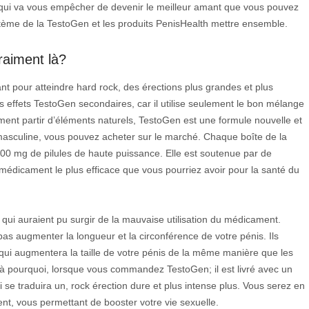
en qui va vous empêcher de devenir le meilleur amant que vous pouvez
système de la TestoGen et les produits PenisHealth mettre ensemble.
raiment là?
 pour atteindre hard rock, des érections plus grandes et plus
es effets TestoGen secondaires, car il utilise seulement le bon mélange
ment partir d’éléments naturels, TestoGen est une formule nouvelle et
n masculine, vous pouvez acheter sur le marché. Chaque boîte de la
500 mg de pilules de haute puissance. Elle est soutenue par de
médicament le plus efficace que vous pourriez avoir pour la santé du
qui auraient pu surgir de la mauvaise utilisation du médicament.
pas augmenter la longueur et la circonférence de votre pénis. Ils
qui augmentera la taille de votre pénis de la même manière que les
là pourquoi, lorsque vous commandez TestoGen; il est livré avec un
i se traduira un, rock érection dure et plus intense plus. Vous serez en
ent, vous permettant de booster votre vie sexuelle.