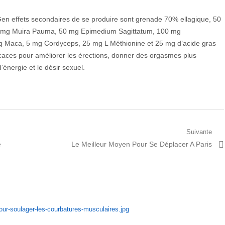
Gen effets secondaires de se produire sont grenade 70% ellagique, 50
150 mg Muira Pauma, 50 mg Epimedium Sagittatum, 100 mg
g Maca, 5 mg Cordyceps, 25 mg L Méthionine et 25 mg d’acide gras
icaces pour améliorer les érections, donner des orgasmes plus
’énergie et le désir sexuel.
Suivante
Prochain
e
Le Meilleur Moyen Pour Se Déplacer A Paris
article: