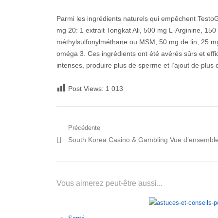
Parmi les ingrédients naturels qui empêchent Testo
mg 20: 1 extrait Tongkat Ali, 500 mg L-Arginine, 
méthylsulfonylméthane ou MSM, 50 mg de lin, 25 m
oméga 3. Ces ingrédients ont été avérés sûrs et eff
intenses, produire plus de sperme et l’ajout de plus d
Post Views:
1 013
Navigation
Précédente
Post
South Korea Casino & Gambling Vue d’ensembl
de
précédent:
l’article
Vous aimerez peut-être aussi...