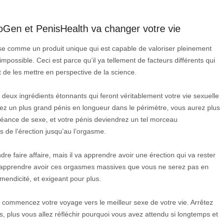
toGen et PenisHealth va changer votre vie
chose comme un produit unique qui est capable de valoriser pleinement
impossible. Ceci est parce qu’il ya tellement de facteurs différents qui
t de les mettre en perspective de la science.
eux ingrédients étonnants qui feront véritablement votre vie sexuelle
urez un plus grand pénis en longueur dans le périmètre, vous aurez plus
 séance de sexe, et votre pénis deviendrez un tel morceau
s de l’érection jusqu’au l’orgasme.
 faire affaire, mais il va apprendre avoir une érection qui va rester
nt apprendre avoir ces orgasmes massives que vous ne serez pas en
mendicité, et exigeant pour plus.
et commencez votre voyage vers le meilleur sexe de votre vie. Arrêtez
es, plus vous allez réfléchir pourquoi vous avez attendu si longtemps et