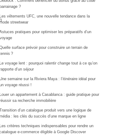
Deblock : Comment bénéficier du bonus grâce au code
parrainage ?
Les vêtements UFC, une nouvelle tendance dans la
3
mode streetwear
Astuces pratiques pour optimiser les préparatifs d’un
voyage
Quelle surface prévoir pour construire un terrain de
tennis ?
Le voyage lent : pourquoi ralentir change tout à ce qu’on
rapporte d’un séjour
Une semaine sur la Riviera Maya : l’itinéraire idéal pour
un voyage réussi !
Louer un appartement à Casablanca : guide pratique pour
réussir sa recherche immobilière
Transition d’un catalogue produit vers une logique de
média : les clés du succès d’une marque en ligne
Les critères techniques indispensables pour rendre un
catalogue e-commerce éligible à Google Discover