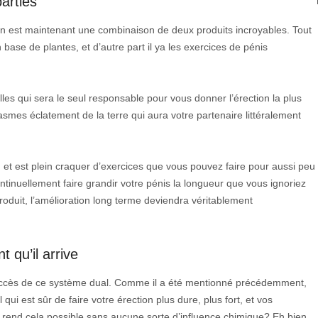
arties
en est maintenant une combinaison de deux produits incroyables. Tout
base de plantes, et d’autre part il ya les exercices de pénis
es qui sera le seul responsable pour vous donner l’érection la plus
smes éclatement de la terre qui aura votre partenaire littéralement
et est plein craquer d’exercices que vous pouvez faire pour aussi peu
ntinuellement faire grandir votre pénis la longueur que vous ignoriez
roduit, l’amélioration long terme deviendra véritablement
 qu’il arrive
 succès de ce système dual. Comme il a été mentionné précédemment,
i est sûr de faire votre érection plus dure, plus fort, et vos
 rend cela possible sans aucune sorte d’influence chimique? Eh bien,