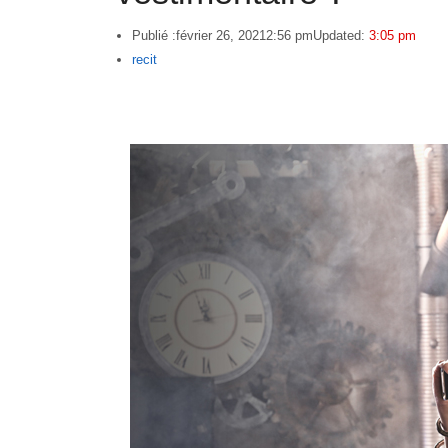
Publié :
février 26, 2021
2:56 pm
Updated:
3:05 pm
Author
recit