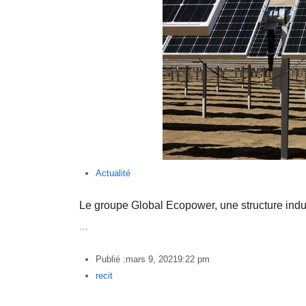
Actualité
Le groupe Global Ecopower, une structure indu
…
Publié :
mars 9, 2021
9:22 pm
Author
recit