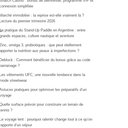
Snatch Casino : Bonus de bienvenue, programme VIP et
connexion simplifiée
Marché immobilier : la reprise est-elle vraiment là ?
Lecture du premier trimestre 2026
La pratique du Stand-Up Paddle en Argentine : entre
6
grands espaces, culture nautique et aventure
Zinc, oméga 3, probiotiques : que peut réellement
apporter la nutrition aux peaux à imperfections ?
Deblock : Comment bénéficier du bonus grâce au code
parrainage ?
Les vêtements UFC, une nouvelle tendance dans la
mode streetwear
Astuces pratiques pour optimiser les préparatifs d’un
voyage
Quelle surface prévoir pour construire un terrain de
tennis ?
Le voyage lent : pourquoi ralentir change tout à ce qu’on
rapporte d’un séjour