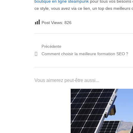
boutique en ligne steampunk
pour tous vos besoins 
ce style, vous avez via ce lien, un top des meilleur
Post Views:
826
Navigation
Précédente
Post
Comment choisir la meilleure formation SEO ?
de
précédent:
l’article
Vous aimerez peut-être aussi...