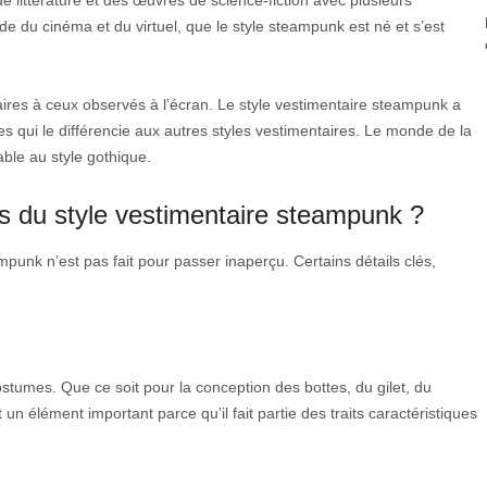
e littérature et des œuvres de science-fiction avec plusieurs
de du cinéma et du virtuel, que le style steampunk est né et s’est
ilaires à ceux observés à l’écran. Le style vestimentaire steampunk a
tes qui le différencie aux autres styles vestimentaires. Le monde de la
able au style gothique.
es du style vestimentaire steampunk ?
mpunk n’est pas fait pour passer inaperçu. Certains détails clés,
ostumes. Que ce soit pour la conception des bottes, du gilet, du
un élément important parce qu’il fait partie des traits caractéristiques