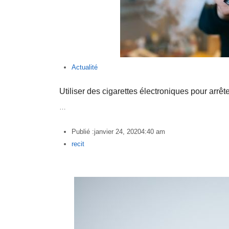
Actualité
Utiliser des cigarettes électroniques pour arrêt
…
Publié :
janvier 24, 2020
4:40 am
Author
recit