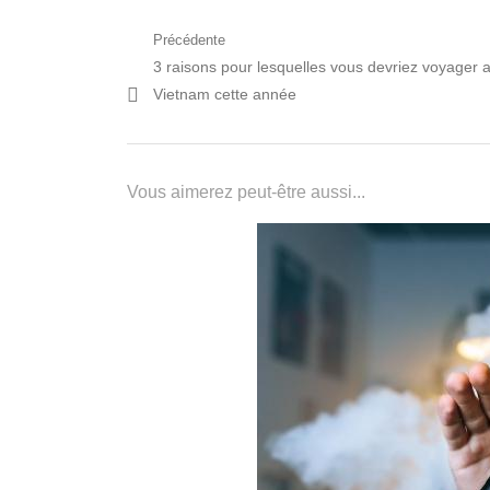
Navigation
Précédente
Post
3 raisons pour lesquelles vous devriez voyager 
de
précédent:
Vietnam cette année
l’article
Vous aimerez peut-être aussi...