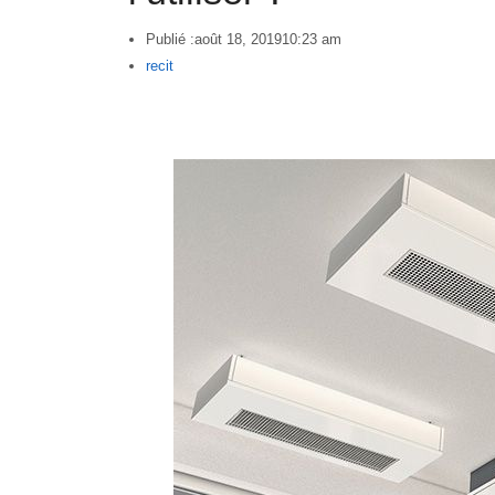
Publié :
août 18, 2019
10:23 am
Author
recit