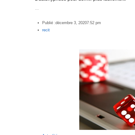
…
Publié :
décembre 3, 2020
7:52 pm
Author
recit