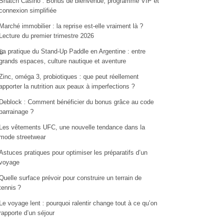
Snatch Casino : Bonus de bienvenue, programme VIP et
connexion simplifiée
Marché immobilier : la reprise est-elle vraiment là ?
Lecture du premier trimestre 2026
La pratique du Stand-Up Paddle en Argentine : entre
8
grands espaces, culture nautique et aventure
Zinc, oméga 3, probiotiques : que peut réellement
apporter la nutrition aux peaux à imperfections ?
Deblock : Comment bénéficier du bonus grâce au code
parrainage ?
Les vêtements UFC, une nouvelle tendance dans la
mode streetwear
Astuces pratiques pour optimiser les préparatifs d’un
voyage
Quelle surface prévoir pour construire un terrain de
tennis ?
Le voyage lent : pourquoi ralentir change tout à ce qu’on
rapporte d’un séjour