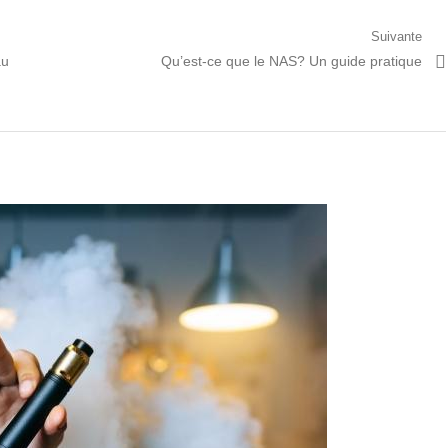
Suivante
Prochain
au
Qu’est-ce que le NAS? Un guide pratique
article: