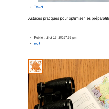
Travel
Astuces pratiques pour optimiser les préparati
…
Publié :
juillet 18, 2026
7:53 pm
Author
recit