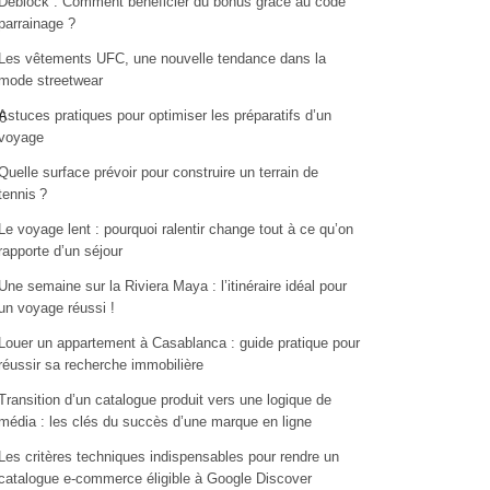
Deblock : Comment bénéficier du bonus grâce au code
parrainage ?
Les vêtements UFC, une nouvelle tendance dans la
mode streetwear
Astuces pratiques pour optimiser les préparatifs d’un
6
voyage
Quelle surface prévoir pour construire un terrain de
tennis ?
Le voyage lent : pourquoi ralentir change tout à ce qu’on
rapporte d’un séjour
Une semaine sur la Riviera Maya : l’itinéraire idéal pour
un voyage réussi !
Louer un appartement à Casablanca : guide pratique pour
réussir sa recherche immobilière
Transition d’un catalogue produit vers une logique de
média : les clés du succès d’une marque en ligne
Les critères techniques indispensables pour rendre un
catalogue e-commerce éligible à Google Discover