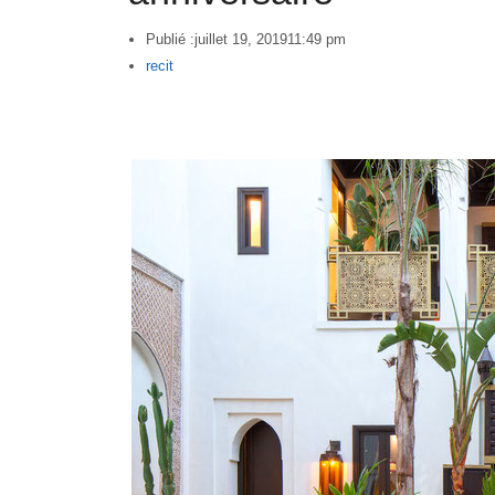
Publié :
juillet 19, 2019
11:49 pm
Author
recit