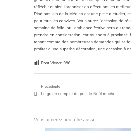
réfléchir et bien l’organiser en effectuant les meill
Riad pas loin de la Médina est une piste à étudier, 
pour tous les convives. Vous aurez l’occasion de ré
semaine de folie, où l’ambiance festive sera au ren
prendre en considération, car tout sera à proximité. 
tenant compte des nombreuses demandes qui se font 
profiter d’une superbe décoration, une occasion à 
Post Views:
986
Navigation
Précédente
Post
Le guide complet du pull de Noël moche
de
précédent:
l’article
Vous aimerez peut-être aussi...