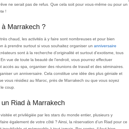
 rêve ne serait pas de refus. Que cela soit pour vous-même ou pour un
te !
d à Marrakech ?
t très chaud, les activités à y faire sont nombreuses et pour bien
tion à prendre surtout si vous souhaitez organiser un
anniversaire
créateurs sont à la recherche d’originalité et surtout d’exotisme, tous
 En vue de toute la beauté de l’endroit, vous pourrez effectuer
nt accès au spa, organiser des réunions de travail et des séminaires.
d’organiser un anniversaire. Cela constitue une idée des plus géniale et
 Que vous résidiez au Maroc, près de Marrakech ou que vous soyez
 le coup.
s un Riad à Marrakech
isitée et privilégiée par les stars du monde entier, plusieurs y
faire également de votre côté ? Ainsi, la réservation d’un Riad pour ce
noubliable et mémorable à tout jamais. Par contre, il faut bien