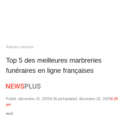
Articles récents
Top 5 des meilleures marbreries
funéraires en ligne françaises
Publié :
décembre 15, 2025
4:26 pm
Updated: décembre 26, 2025
4:29
pm
Author
recit