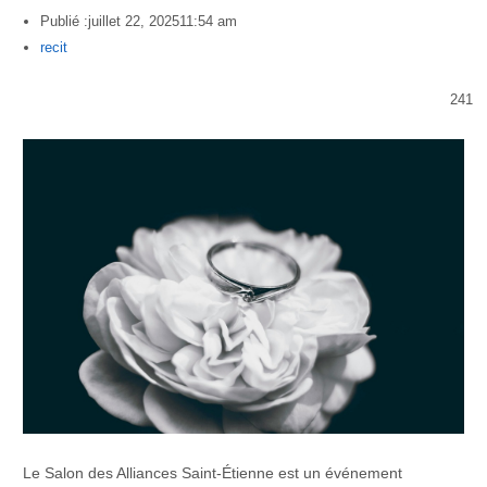
Publié :
juillet 22, 2025
11:54 am
Author
recit
241
Le Salon des Alliances Saint-Étienne est un événement