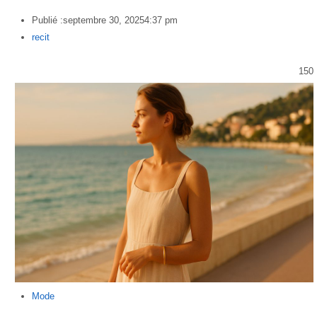
Publié :
septembre 30, 2025
4:37 pm
Author
recit
150
Mode