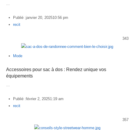
…
Publié :
janvier 20, 2025
10:56 pm
Author
recit
343
Mode
Accessoires pour sac à dos : Rendez unique vos
équipements
…
Publié :
février 2, 2025
1:19 am
Author
recit
357