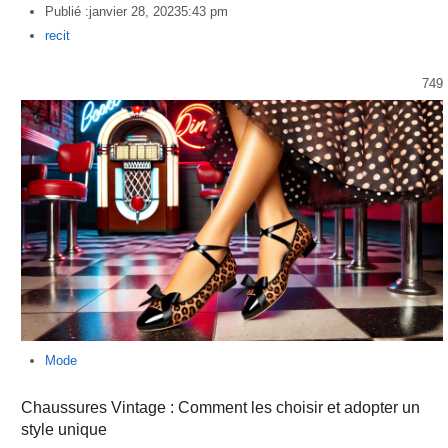
Publié :
janvier 28, 2023
5:43 pm
Author
recit
749
Mode
Chaussures Vintage : Comment les choisir et adopter un
style unique