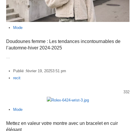
Mode
Doudounes femme : Les tendances incontournables de
l’automne-hiver 2024-2025
…
Publié :
février 19, 2025
3:51 pm
Author
recit
332
Mode
Mettez en valeur votre montre avec un bracelet en cuir
élégant