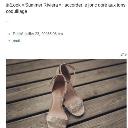
￼Look « Summer Riviera » : accorder le jonc doré aux tons
coquillage
…
Publié :
juillet 23, 2025
5:06 pm
Author
recit
249