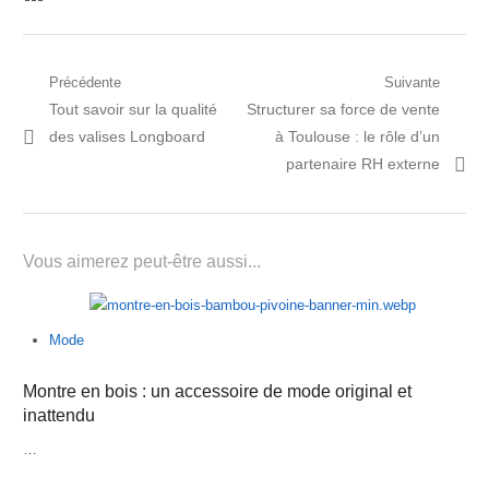
Navigation
Précédente
Suivante
Post
Prochain
Tout savoir sur la qualité
Structurer sa force de vente
de
précédent:
article:
des valises Longboard
à Toulouse : le rôle d’un
l’article
partenaire RH externe
Vous aimerez peut-être aussi...
Mode
Montre en bois : un accessoire de mode original et
inattendu
…