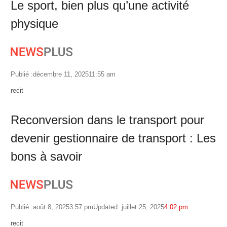
Le sport, bien plus qu’une activité
physique
Publié :
décembre 11, 2025
11:55 am
Author
recit
Reconversion dans le transport pour
devenir gestionnaire de transport : Les
bons à savoir
Publié :
août 8, 2025
3:57 pm
Updated: juillet 25, 2025
4:02 pm
Author
recit