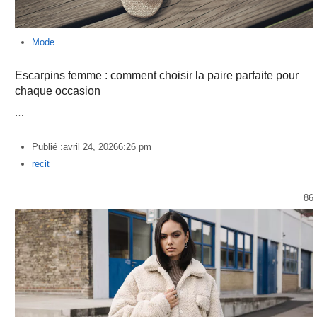
Mode
Escarpins femme : comment choisir la paire parfaite pour
chaque occasion
…
Publié :
avril 24, 2026
6:26 pm
Author
recit
86