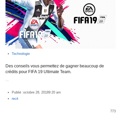
Technologie
Des conseils vous permettez de gagner beaucoup de
crédits pour FIFA 19 Ultimate Team.
…
Publié :
octobre 28, 2018
9:20 am
Author
recit
773