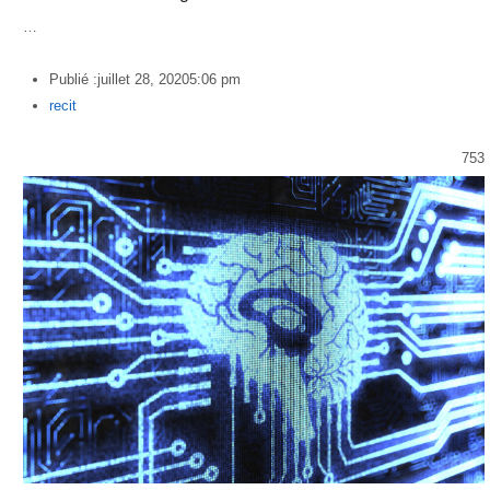
…
Publié :
juillet 28, 2020
5:06 pm
Author
recit
753