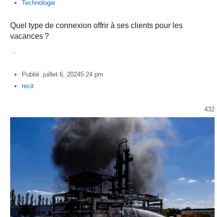
Technologie
Quel type de connexion offrir à ses clients pour les
vacances ?
…
Publié :
juillet 6, 2024
5:24 pm
Author
recit
432