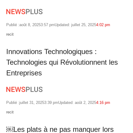
Publié :
août 8, 2025
3:57 pm
Updated: juillet 25, 2025
4:02 pm
Author
recit
Innovations Technologiques :
Technologies qui Révolutionnent les
Entreprises
Publié :
juillet 31, 2025
3:39 pm
Updated: août 2, 2025
4:16 pm
Author
recit
￼Les plats à ne pas manquer lors