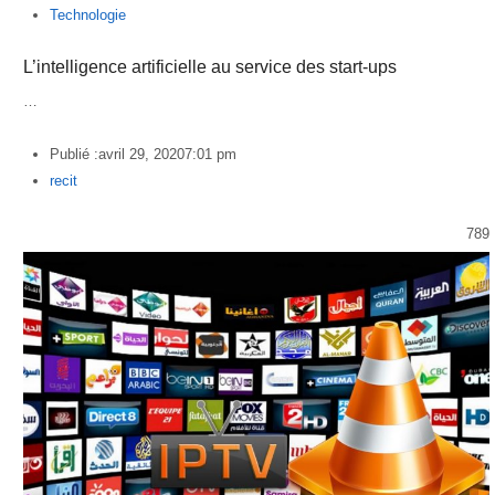
Technologie
L’intelligence artificielle au service des start-ups
…
Publié :
avril 29, 2020
7:01 pm
Author
recit
789