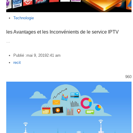
Technologie
les Avantages et les Inconvénients de le service IPTV
…
Publié :
mai 9, 2019
2:41 am
Author
recit
960