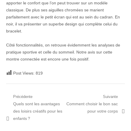
apporter le confort que l’on peut trouver sur un modèle
classique. De plus ses aiguilles chromées se marient
parfaitement avec le petit écran qui est au sein du cadran. En
noir, il va présenter un superbe design qui complète celui du
bracelet.
Côté fonctionnalités, on retrouve évidemment les analyses de
pratique sportive et celle du sommeil. Notre avis sur cette
montre connectée est encore une fois positif.
Post Views:
819
Navigation
Précédente
Suivante
Post
Prochain
Quels sont les avantages
Comment choisir le bon sac
de
précédent:
article:
des loisirs créatifs pour les
pour votre corps
l’article
enfants ?