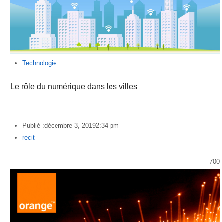
Technologie
Le rôle du numérique dans les villes
…
Publié :
décembre 3, 2019
2:34 pm
Author
recit
700