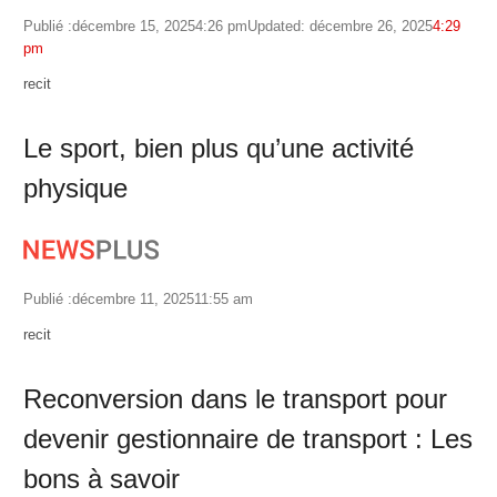
Publié :
décembre 15, 2025
4:26 pm
Updated: décembre 26, 2025
4:29
pm
Author
recit
Le sport, bien plus qu’une activité
physique
Publié :
décembre 11, 2025
11:55 am
Author
recit
Reconversion dans le transport pour
devenir gestionnaire de transport : Les
bons à savoir