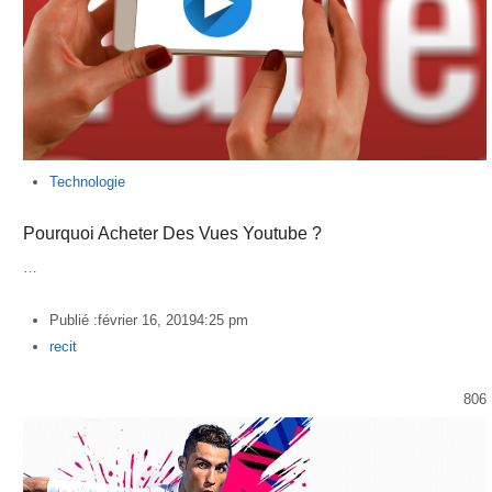
Technologie
Pourquoi Acheter Des Vues Youtube ?
…
Publié :
février 16, 2019
4:25 pm
Author
recit
806