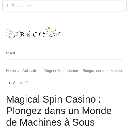
Rechercher :
Menu
Menu
Home
Actualité
Magical Spin Casino : Plongez dans un Monde de 
Actualité
Magical Spin Casino :
Plongez dans un Monde
de Machines à Sous