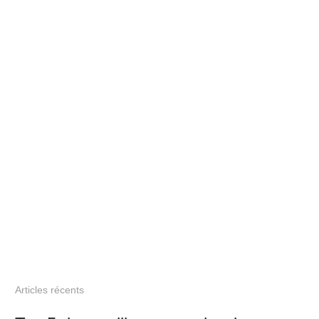
Articles récents