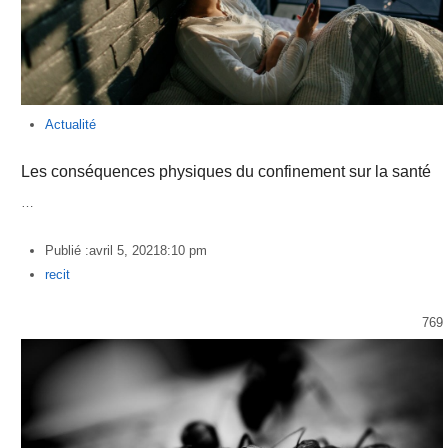
Actualité
Les conséquences physiques du confinement sur la santé
…
Publié :
avril 5, 2021
8:10 pm
Author
recit
769