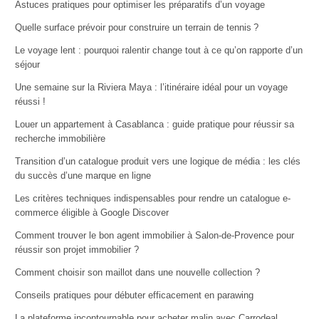
Astuces pratiques pour optimiser les préparatifs d’un voyage
Quelle surface prévoir pour construire un terrain de tennis ?
Le voyage lent : pourquoi ralentir change tout à ce qu’on rapporte d’un
séjour
Une semaine sur la Riviera Maya : l’itinéraire idéal pour un voyage
réussi !
Louer un appartement à Casablanca : guide pratique pour réussir sa
recherche immobilière
Transition d’un catalogue produit vers une logique de média : les clés
du succès d’une marque en ligne
Les critères techniques indispensables pour rendre un catalogue e-
commerce éligible à Google Discover
Comment trouver le bon agent immobilier à Salon-de-Provence pour
réussir son projet immobilier ?
Comment choisir son maillot dans une nouvelle collection ?
Conseils pratiques pour débuter efficacement en parawing
La plateforme incontournable pour acheter malin avec Carrodeal