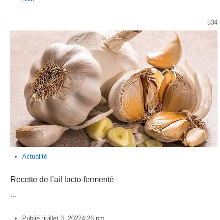
534
Actualité
Recette de l’ail lacto-fermenté
…
Publié :
juillet 3, 2022
4:26 pm