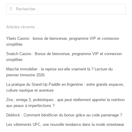
Rechercher :
Articles récents
Ybets Casino : bonus de bienvenue, programme VIP et connexion
simplifiée
Snatch Casino : Bonus de bienvenue, programme VIP et connexion
simplifiée
Marché immobilier : la reprise est-elle vraiment là ? Lecture du
premier trimestre 2026
La pratique du Stand-Up Paddle en Argentine : entre grands espaces,
culture nautique et aventure
Zinc, oméga 3, probiotiques : que peut réellement apporter la nutrition
aux peaux à imperfections ?
Deblock : Comment bénéficier du bonus grâce au code parrainage ?
Les vêtements UFC, une nouvelle tendance dans la mode streetwear