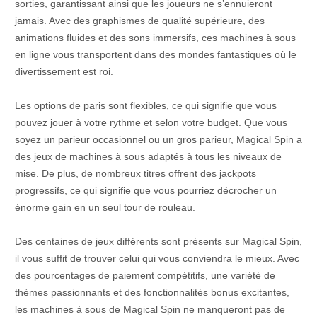
sorties, garantissant ainsi que les joueurs ne s’ennuieront
jamais. Avec des graphismes de qualité supérieure, des
animations fluides et des sons immersifs, ces machines à sous
en ligne vous transportent dans des mondes fantastiques où le
divertissement est roi.
Les options de paris sont flexibles, ce qui signifie que vous
pouvez jouer à votre rythme et selon votre budget. Que vous
soyez un parieur occasionnel ou un gros parieur, Magical Spin a
des jeux de machines à sous adaptés à tous les niveaux de
mise. De plus, de nombreux titres offrent des jackpots
progressifs, ce qui signifie que vous pourriez décrocher un
énorme gain en un seul tour de rouleau.
Des centaines de jeux différents sont présents sur Magical Spin,
il vous suffit de trouver celui qui vous conviendra le mieux. Avec
des pourcentages de paiement compétitifs, une variété de
thèmes passionnants et des fonctionnalités bonus excitantes,
les machines à sous de Magical Spin ne manqueront pas de