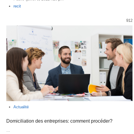
Author
recit
912
Actualité
Domiciliation des entreprises: comment procéder?
…