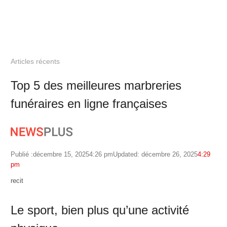
Articles récents
Top 5 des meilleures marbreries
funéraires en ligne françaises
Publié :
décembre 15, 2025
4:26 pm
Updated: décembre 26, 2025
4:29
pm
Author
recit
Le sport, bien plus qu’une activité