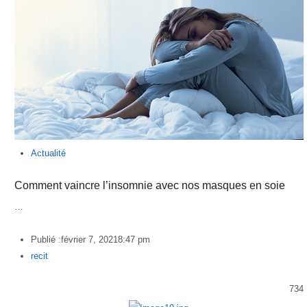
Actualité
Comment vaincre l’insomnie avec nos masques en soie
…
Publié :
février 7, 2021
8:47 pm
Author
recit
734