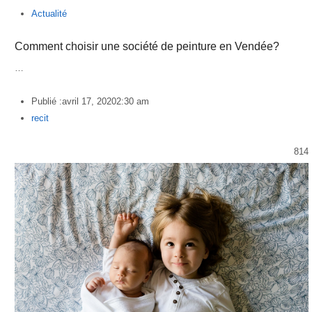
Actualité
Comment choisir une société de peinture en Vendée?
…
Publié :
avril 17, 2020
2:30 am
Author
recit
814