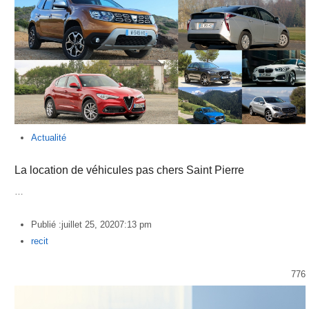
Actualité
La location de véhicules pas chers Saint Pierre
…
Publié :
juillet 25, 2020
7:13 pm
Author
recit
776