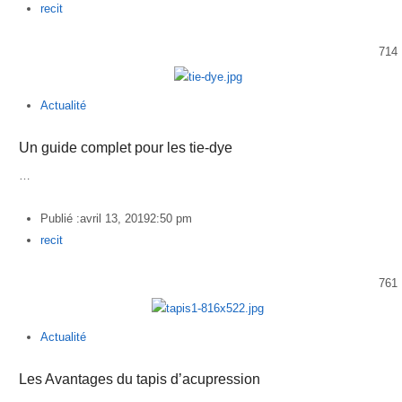
Author
recit
714
Actualité
Un guide complet pour les tie-dye
…
Publié :
avril 13, 2019
2:50 pm
Author
recit
761
Actualité
Les Avantages du tapis d’acupression