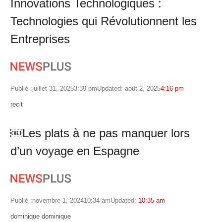
Innovations Technologiques :
Technologies qui Révolutionnent les
Entreprises
Publié :
juillet 31, 2025
3:39 pm
Updated: août 2, 2025
4:16 pm
Author
recit
￼Les plats à ne pas manquer lors
d’un voyage en Espagne
Publié :
novembre 1, 2024
10:34 am
Updated:
10:35 am
Author
dominique dominique