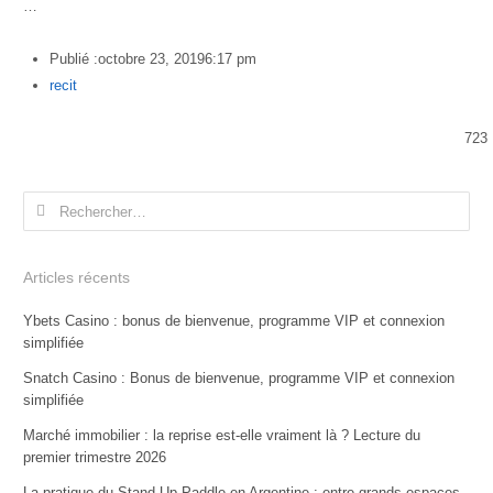
…
Publié :
octobre 23, 2019
6:17 pm
Author
recit
723
Rechercher :
Articles récents
Ybets Casino : bonus de bienvenue, programme VIP et connexion
simplifiée
Snatch Casino : Bonus de bienvenue, programme VIP et connexion
simplifiée
Marché immobilier : la reprise est-elle vraiment là ? Lecture du
premier trimestre 2026
La pratique du Stand-Up Paddle en Argentine : entre grands espaces,