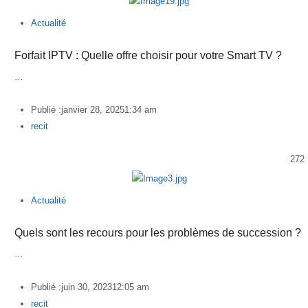
Actualité
Forfait IPTV : Quelle offre choisir pour votre Smart TV ?
…
Publié :
janvier 28, 2025
1:34 am
Author
recit
272
Actualité
Quels sont les recours pour les problèmes de succession ?
…
Publié :
juin 30, 2023
12:05 am
Author
recit