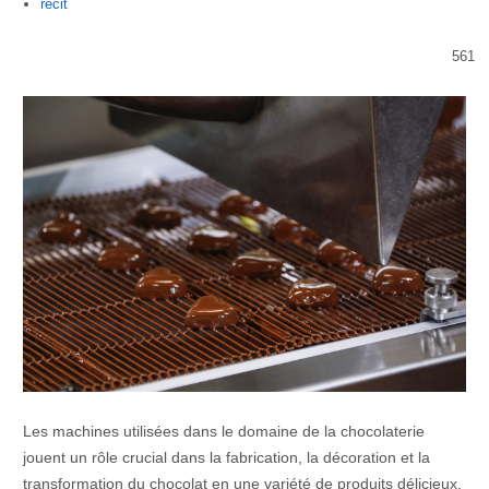
Author
recit
561
Les machines utilisées dans le domaine de la chocolaterie
jouent un rôle crucial dans la fabrication, la décoration et la
transformation du chocolat en une variété de produits délicieux.