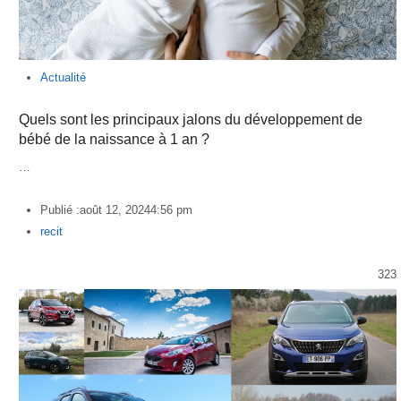
Actualité
Quels sont les principaux jalons du développement de
bébé de la naissance à 1 an ?
…
Publié :
août 12, 2024
4:56 pm
Author
recit
323