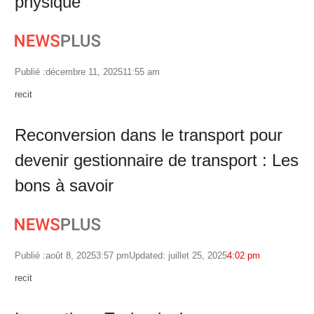
physique
Publié :
décembre 11, 2025
11:55 am
Author
recit
Reconversion dans le transport pour
devenir gestionnaire de transport : Les
bons à savoir
Publié :
août 8, 2025
3:57 pm
Updated: juillet 25, 2025
4:02 pm
Author
recit