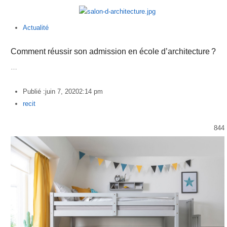
Actualité
Comment réussir son admission en école d’architecture ?
…
Publié :
juin 7, 2020
2:14 pm
Author
recit
844