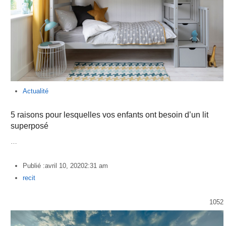
Actualité
5 raisons pour lesquelles vos enfants ont besoin d’un lit
superposé
…
Publié :
avril 10, 2020
2:31 am
Author
recit
1052