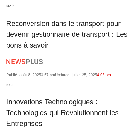
Author
recit
Reconversion dans le transport pour
devenir gestionnaire de transport : Les
bons à savoir
Publié :
août 8, 2025
3:57 pm
Updated: juillet 25, 2025
4:02 pm
Author
recit
Innovations Technologiques :
Technologies qui Révolutionnent les
Entreprises