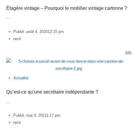
Étagère vintage – Pourquoi le mobilier vintage cartonne ?
…
Publié :
août 4, 2020
12:15 pm
Author
recit
685
Actualité
Qu’est-ce qu’une secrétaire indépendante ?
…
Publié :
mai 9, 2021
1:17 pm
Author
recit