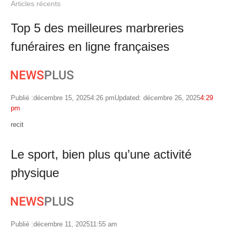
Articles récents
Top 5 des meilleures marbreries
funéraires en ligne françaises
Publié :
décembre 15, 2025
4:26 pm
Updated: décembre 26, 2025
4:29
pm
Author
recit
Le sport, bien plus qu’une activité
physique
Publié :
décembre 11, 2025
11:55 am