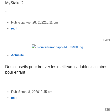
MyStake ?
…
Publié :
janvier 28, 2022
10:11 pm
Author
recit
1203
Actualité
Des conseils pour trouver les meilleurs cartables scolaires
pour enfant
…
Publié :
mai 8, 2020
10:45 pm
Author
recit
836