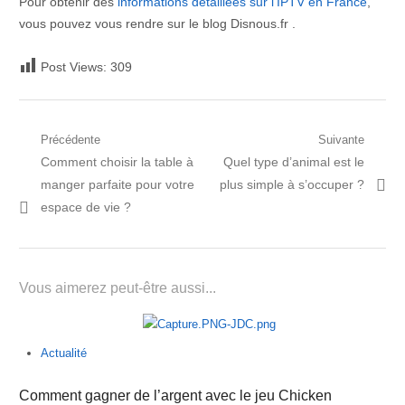
Pour obtenir des
informations détaillées sur l’IPTV en France
,
vous pouvez vous rendre sur le blog Disnous.fr .
Post Views:
309
Navigation
Précédente
Suivante
Post
Prochain
Comment choisir la table à
Quel type d’animal est le
de
précédent:
article:
manger parfaite pour votre
plus simple à s’occuper ?
l’article
espace de vie ?
Vous aimerez peut-être aussi...
Actualité
Comment gagner de l’argent avec le jeu Chicken