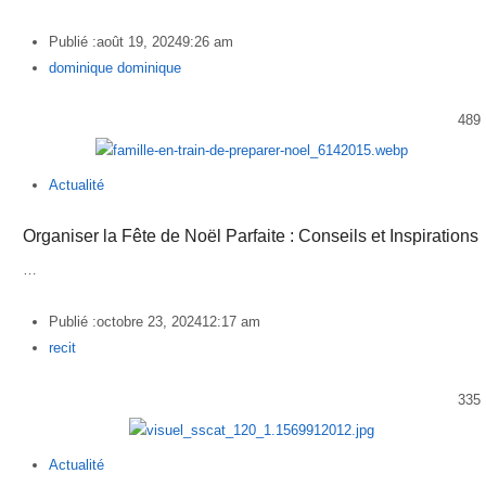
Publié :
août 19, 2024
9:26 am
Author
dominique dominique
489
Actualité
Organiser la Fête de Noël Parfaite : Conseils et Inspirations
…
Publié :
octobre 23, 2024
12:17 am
Author
recit
335
Actualité