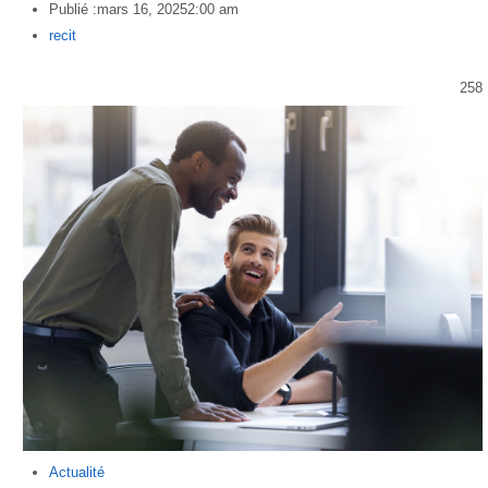
Publié :
mars 16, 2025
2:00 am
Author
recit
258
Actualité