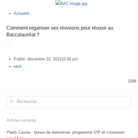
Actualité
Comment organiser ses révisions pour réussir au
Baccalauréat ?
…
Publié :
décembre 22, 2021
10:56 pm
Author
recit
1098
Rechercher :
Articles récents
Ybets Casino : bonus de bienvenue, programme VIP et connexion