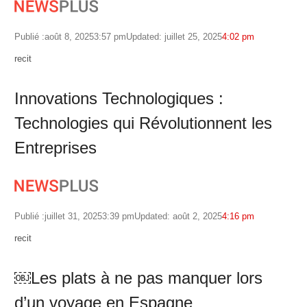
Publié :
août 8, 2025
3:57 pm
Updated: juillet 25, 2025
4:02 pm
Author
recit
Innovations Technologiques :
Technologies qui Révolutionnent les
Entreprises
Publié :
juillet 31, 2025
3:39 pm
Updated: août 2, 2025
4:16 pm
Author
recit
￼Les plats à ne pas manquer lors
d’un voyage en Espagne