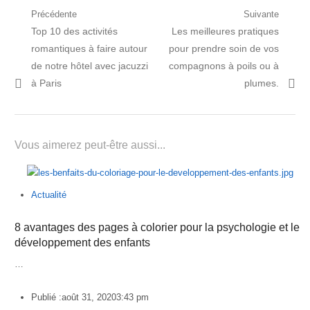
Navigation
Précédente
Suivante
Post
Prochain
Top 10 des activités
Les meilleures pratiques
de
précédent:
article:
romantiques à faire autour
pour prendre soin de vos
l’article
de notre hôtel avec jacuzzi
compagnons à poils ou à
à Paris
plumes.
Vous aimerez peut-être aussi...
Actualité
8 avantages des pages à colorier pour la psychologie et le
développement des enfants
…
Publié :
août 31, 2020
3:43 pm