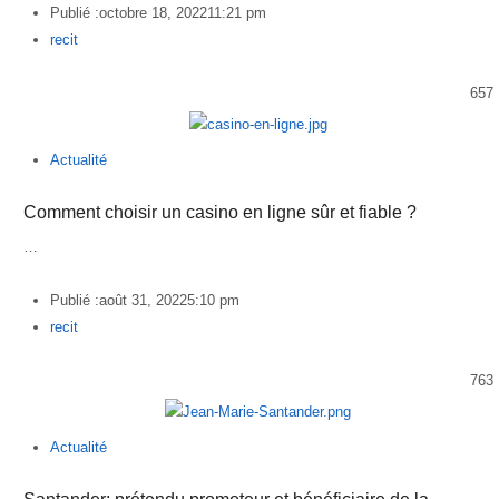
Publié :
octobre 18, 2022
11:21 pm
Author
recit
657
Actualité
Comment choisir un casino en ligne sûr et fiable ?
…
Publié :
août 31, 2022
5:10 pm
Author
recit
763
Actualité