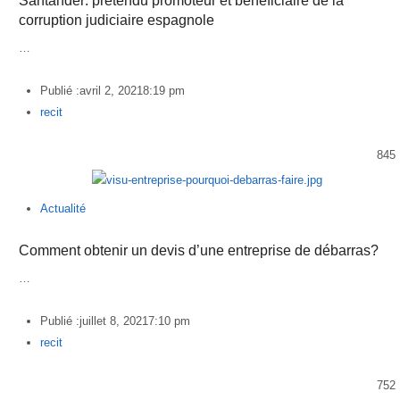
Santander: prétendu promoteur et bénéficiaire de la
corruption judiciaire espagnole
…
Publié :
avril 2, 2021
8:19 pm
Author
recit
845
Actualité
Comment obtenir un devis d’une entreprise de débarras?
…
Publié :
juillet 8, 2021
7:10 pm
Author
recit
752