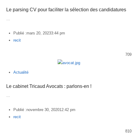
Le parsing CV pour faciliter la sélection des candidatures
…
Publié :
mars 20, 2023
3:44 pm
Author
recit
709
Actualité
Le cabinet Tricaud Avocats : parlons-en !
…
Publié :
novembre 30, 2020
12:42 pm
Author
recit
810