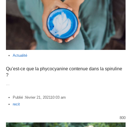
Actualité
Qu’est-ce que la phycocyanine contenue dans la spiruline
?
…
Publié :
février 21, 2021
10:03 am
Author
recit
800