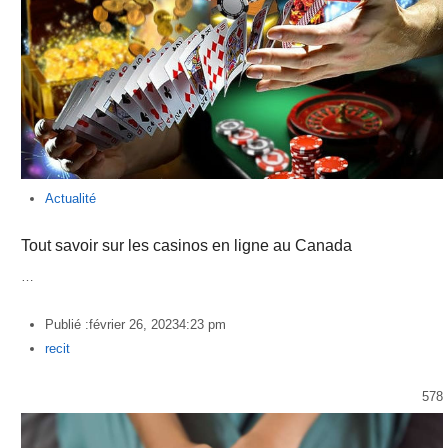
Actualité
Tout savoir sur les casinos en ligne au Canada
…
Publié :
février 26, 2023
4:23 pm
Author
recit
578