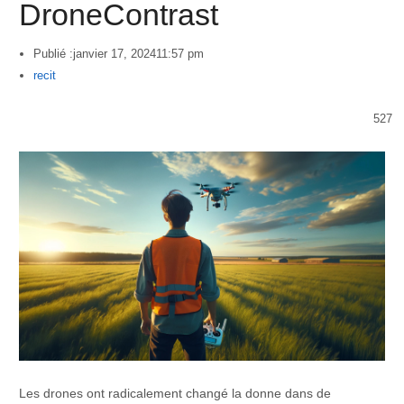
DroneContrast
Publié :
janvier 17, 2024
11:57 pm
Author
recit
527
Les drones ont radicalement changé la donne dans de