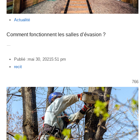
Actualité
Comment fonctionnent les salles d’évasion ?
…
Publié :
mai 30, 2021
5:51 pm
Author
recit
766