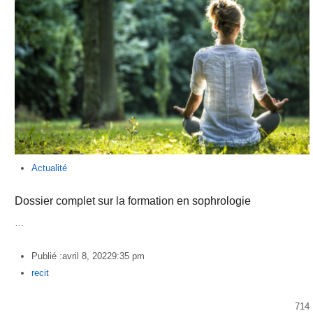
Actualité
Dossier complet sur la formation en sophrologie
…
Publié :
avril 8, 2022
9:35 pm
Author
recit
714