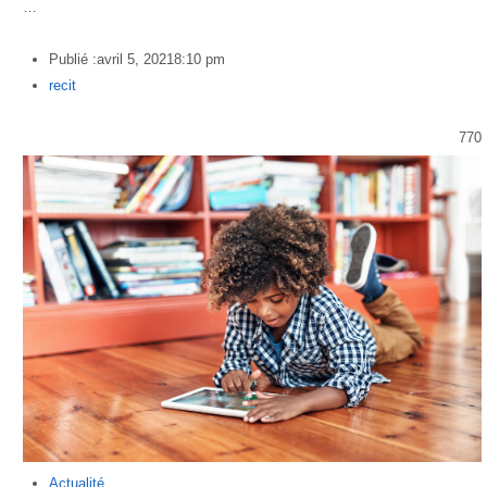
…
Publié :
avril 5, 2021
8:10 pm
Author
recit
770
Actualité