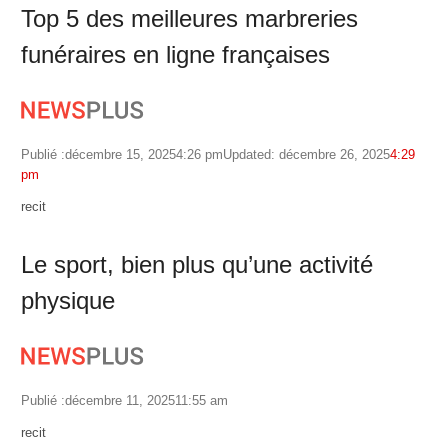
Top 5 des meilleures marbreries
funéraires en ligne françaises
Publié :
décembre 15, 2025
4:26 pm
Updated: décembre 26, 2025
4:29
pm
Author
recit
Le sport, bien plus qu’une activité
physique
Publié :
décembre 11, 2025
11:55 am
Author
recit