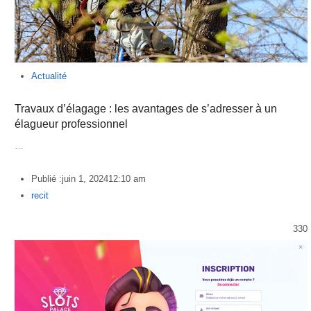
Actualité
Travaux d’élagage : les avantages de s’adresser à un
élagueur professionnel
…
Publié :
juin 1, 2024
12:10 am
Author
recit
330