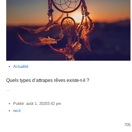
Actualité
Quels types d’attrapes rêves existe-t-il ?
…
Publié :
août 1, 2020
3:42 pm
Author
recit
705