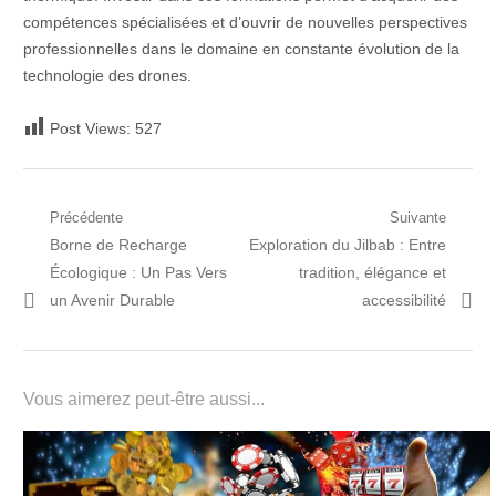
compétences spécialisées et d’ouvrir de nouvelles perspectives
professionnelles dans le domaine en constante évolution de la
technologie des drones.
Post Views:
527
Navigation
Précédente
Suivante
Post
Prochain
Borne de Recharge
Exploration du Jilbab : Entre
de
précédent:
article:
Écologique : Un Pas Vers
tradition, élégance et
l’article
un Avenir Durable
accessibilité
Vous aimerez peut-être aussi...