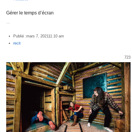
Gérer le temps d’écran
…
Publié :
mars 7, 2021
11:10 am
Author
recit
723