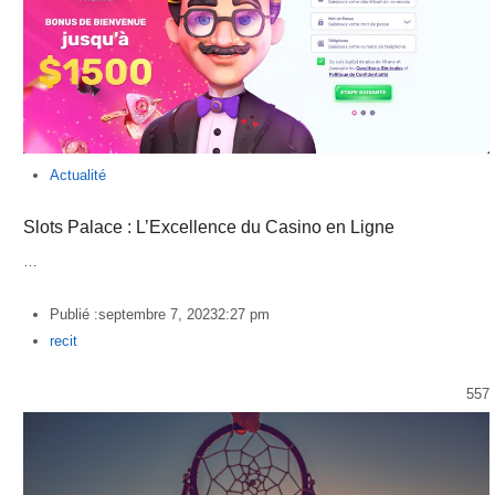
Actualité
Slots Palace : L’Excellence du Casino en Ligne
…
Publié :
septembre 7, 2023
2:27 pm
Author
recit
557