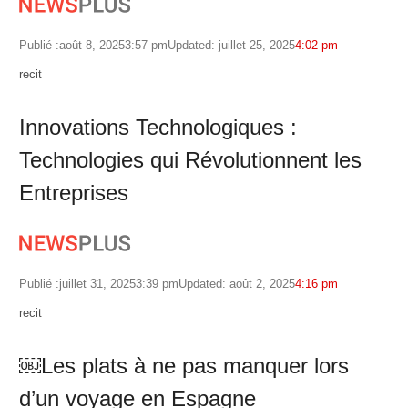
Publié :
août 8, 2025
3:57 pm
Updated: juillet 25, 2025
4:02 pm
Author
recit
Innovations Technologiques :
Technologies qui Révolutionnent les
Entreprises
Publié :
juillet 31, 2025
3:39 pm
Updated: août 2, 2025
4:16 pm
Author
recit
￼Les plats à ne pas manquer lors
d’un voyage en Espagne