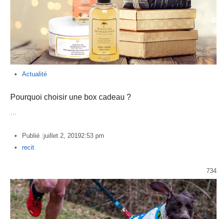
Actualité
Pourquoi choisir une box cadeau ?
…
Publié :
juillet 2, 2019
2:53 pm
Author
recit
734