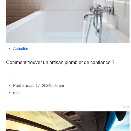
Actualité
Comment trouver un artisan plombier de confiance ?
…
Publié :
mars 17, 2024
9:02 pm
Author
recit
395