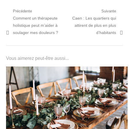
Navigation
Précédente
Suivante
Post
Prochain
Comment un thérapeute
Caen : Les quartiers qui
de
précédent:
article:
holistique peut m’aider à
attirent de plus en plus
l’article
soulager mes douleurs ?
d’habitants
Vous aimerez peut-être aussi...