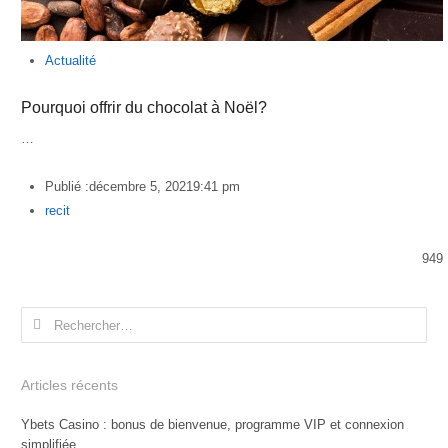
Actualité
Pourquoi offrir du chocolat à Noël?
…
Publié :
décembre 5, 2021
9:41 pm
Author
recit
949
Rechercher :
Articles récents
Ybets Casino : bonus de bienvenue, programme VIP et connexion
simplifiée