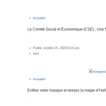
Actualité
Le Comité Social et Économique (CSE) : Une 
…
Publié :
octobre 25, 2023
10:15 pm
Author
recit
Actualité
Enfilez votre masque et laissez la magie d’Ha
…