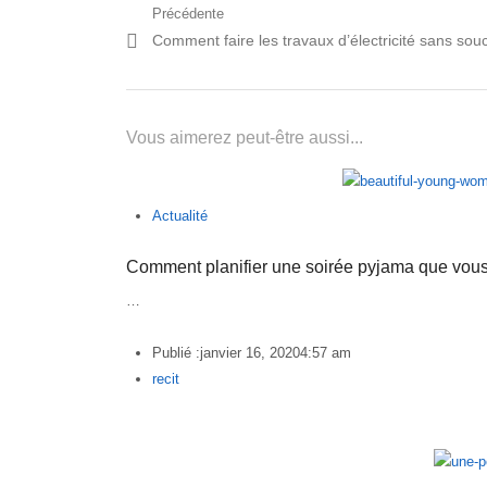
Navigation
Précédente
Post
Comment faire les travaux d’électricité sans souc
de
précédent:
l’article
Vous aimerez peut-être aussi...
Actualité
Comment planifier une soirée pyjama que vous
…
Publié :
janvier 16, 2020
4:57 am
Author
recit