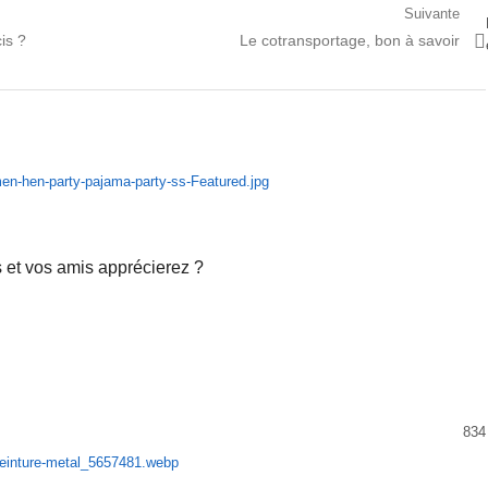
Suivante
Prochain
is ?
Le cotransportage, bon à savoir
article:
 et vos amis apprécierez ?
834