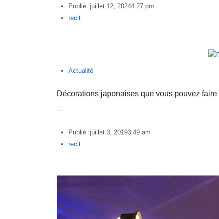
Publié :
juillet 12, 2024
4:27 pm
Author
recit
Actualité
Décorations japonaises que vous pouvez faire
…
Publié :
juillet 3, 2019
3:49 am
Author
recit