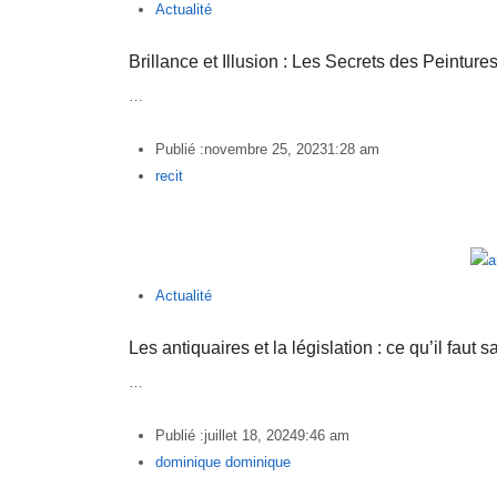
Actualité
Brillance et Illusion : Les Secrets des Peintu
…
Publié :
novembre 25, 2023
1:28 am
Author
recit
Actualité
Les antiquaires et la législation : ce qu’il faut s
…
Publié :
juillet 18, 2024
9:46 am
Author
dominique dominique