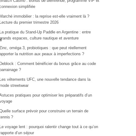
Snatch Casino : Bonus de bienvenue, programme VIP et
connexion simplifiée
Marché immobilier : la reprise est-elle vraiment là ?
Lecture du premier trimestre 2026
La pratique du Stand-Up Paddle en Argentine : entre
grands espaces, culture nautique et aventure
6
Zinc, oméga 3, probiotiques : que peut réellement
apporter la nutrition aux peaux à imperfections ?
Deblock : Comment bénéficier du bonus grâce au code
parrainage ?
Les vêtements UFC, une nouvelle tendance dans la
mode streetwear
Astuces pratiques pour optimiser les préparatifs d’un
voyage
Quelle surface prévoir pour construire un terrain de
tennis ?
Le voyage lent : pourquoi ralentir change tout à ce qu’on
rapporte d’un séjour