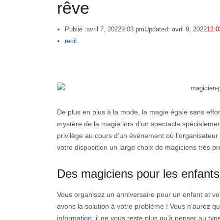
rêve
Publié :
avril 7, 2022
9:03 pm
Updated: avril 9, 2022
12:0
Author
recit
De plus en plus à la mode, la magie égaie sans effort
mystère de la magie lors d’un spectacle spécialeme
privilège au cours d’un événement où l’organisateur a
votre disposition un large choix de magiciens très pre
Des magiciens pour les enfants 
Vous organisez un anniversaire pour un enfant et 
avons la solution à votre problème ! Vous n’aurez q
information
, il ne vous reste plus qu’à penser au typ