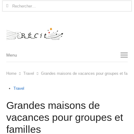
Rechercher :
Menu
Menu
Home
Travel
Grandes maisons de vacances pour groupes et famill
Travel
Grandes maisons de
vacances pour groupes et
familles