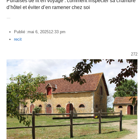
Punaises de lit en voyage : comment inspecter sa chambre
d’hôtel et éviter d’en ramener chez soi
…
Publié :
mai 6, 2025
12:33 pm
Author
recit
272