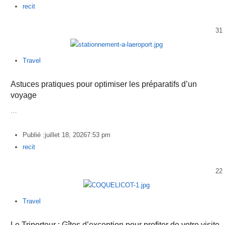
Author
recit
31
Travel
Astuces pratiques pour optimiser les préparatifs d’un
voyage
…
Publié :
juillet 18, 2026
7:53 pm
Author
recit
22
Travel
Le Triporteur : Gîtes d’exception pour profiter de votre visite