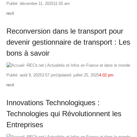
Publié :
décembre 11, 2025
11:55 am
Author
recit
Reconversion dans le transport pour
devenir gestionnaire de transport : Les
bons à savoir
Publié :
août 8, 2025
3:57 pm
Updated: juillet 25, 2025
4:02 pm
Author
recit
Innovations Technologiques :
Technologies qui Révolutionnent les
Entreprises