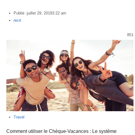
Publié :
juillet 29, 2019
3:22 am
Author
recit
851
Travel
Comment utiliser le Chèque-Vacances : Le système