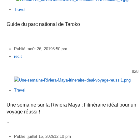
Travel
Guide du parc national de Taroko
…
Publié :
août 26, 2019
5:50 pm
Author
recit
828
Travel
Une semaine sur la Riviera Maya : l’itinéraire idéal pour un
voyage réussi !
…
Publié :
juillet 15, 2026
12:10 pm