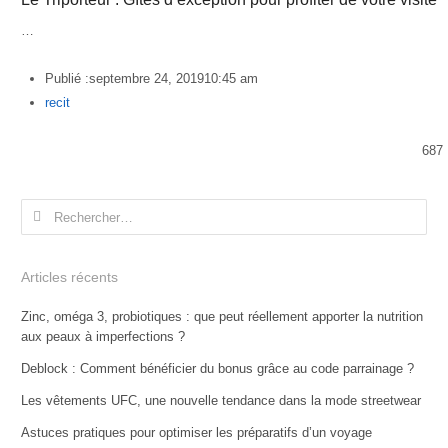
…
Publié :
septembre 24, 2019
10:45 am
Author
recit
687
Rechercher :
Articles récents
Zinc, oméga 3, probiotiques : que peut réellement apporter la nutrition
aux peaux à imperfections ?
Deblock : Comment bénéficier du bonus grâce au code parrainage ?
Les vêtements UFC, une nouvelle tendance dans la mode streetwear
Astuces pratiques pour optimiser les préparatifs d’un voyage