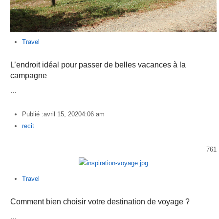
Travel
L’endroit idéal pour passer de belles vacances à la
campagne
…
Publié :
avril 15, 2020
4:06 am
Author
recit
761
Travel
Comment bien choisir votre destination de voyage ?
…