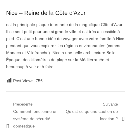
Nice – Reine de la Côte d’Azur
est la principale plaque tournante de la magnifique Côte d’Azur.
Il se sent petit pour une si grande ville et est très accessible à
pied. C’est une bonne idée de voyager avec votre famille à Nice
pendant que vous explorez les régions environnantes (comme
Monaco et Villefranche). Nice a une belle architecture Belle
Époque, des kilomètres de plage sur la Méditerranée et
beaucoup à voir et à faire.
Post Views:
756
Navigation
Précédente
Suivante
Post
Prochain
Comment fonctionne un
Qu’est-ce qu’une caution de
de
précédent:
article:
système de sécurité
location ?
l’article
domestique