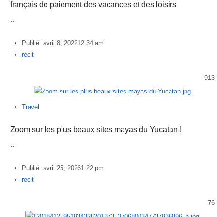
français de paiement des vacances et des loisirs
…
Publié :
avril 8, 2022
12:34 am
Author
recit
913
Travel
Zoom sur les plus beaux sites mayas du Yucatan !
…
Publié :
avril 25, 2026
1:22 pm
Author
recit
76