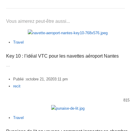
Vous aimerez peut-être aussi...
Travel
Key 10 : l’idéal VTC pour les navettes aéroport Nantes
…
Publié :
octobre 21, 2020
3:11 pm
Author
recit
815
Travel