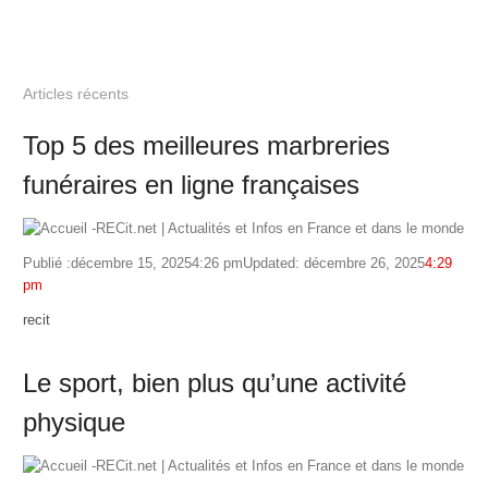
Articles récents
Top 5 des meilleures marbreries
funéraires en ligne françaises
Publié :
décembre 15, 2025
4:26 pm
Updated: décembre 26, 2025
4:29
pm
Author
recit
Le sport, bien plus qu’une activité
physique