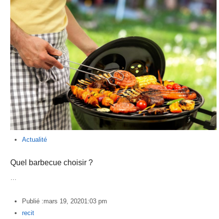
Actualité
Quel barbecue choisir ?
…
Publié :
mars 19, 2020
1:03 pm
Author
recit