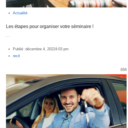
Actualité
Les étapes pour organiser votre séminaire !
…
Publié :
décembre 4, 2022
4:03 pm
Author
recit
658