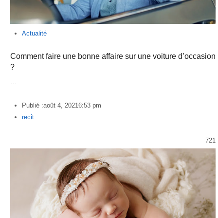
Actualité
Comment faire une bonne affaire sur une voiture d’occasion
?
…
Publié :
août 4, 2021
6:53 pm
Author
recit
721