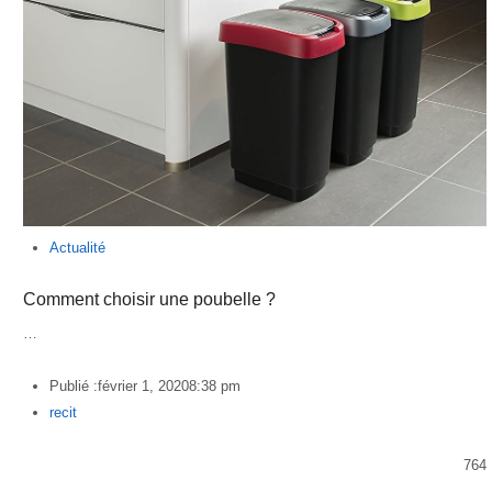
Actualité
Comment choisir une poubelle ?
…
Publié :
février 1, 2020
8:38 pm
Author
recit
764