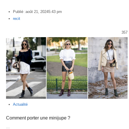
Publié :
août 21, 2024
5:43 pm
Author
recit
357
Actualité
Comment porter une minijupe ?
…