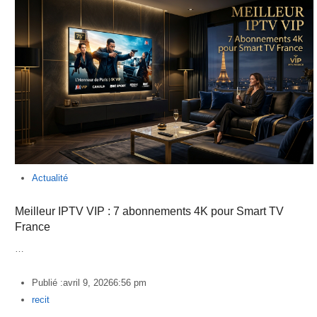
Actualité
Meilleur IPTV VIP : 7 abonnements 4K pour Smart TV
France
…
Publié :
avril 9, 2026
6:56 pm
Author
recit