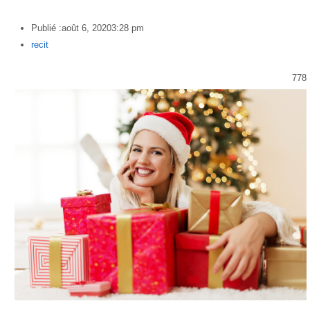
Publié :
août 6, 2020
3:28 pm
Author
recit
778