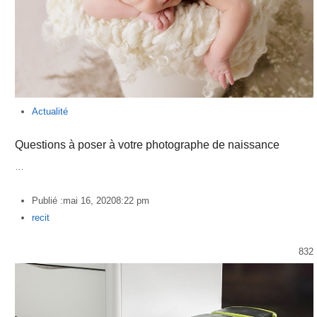
Actualité
Questions à poser à votre photographe de naissance
…
Publié :
mai 16, 2020
8:22 pm
Author
recit
832