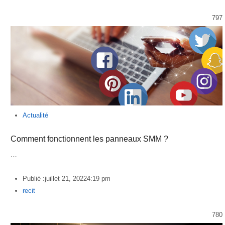
797
Actualité
Comment fonctionnent les panneaux SMM ?
…
Publié :
juillet 21, 2022
4:19 pm
Author
recit
780