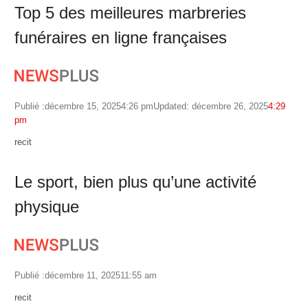
Top 5 des meilleures marbreries
funéraires en ligne françaises
Publié :
décembre 15, 2025
4:26 pm
Updated: décembre 26, 2025
4:29
pm
Author
recit
Le sport, bien plus qu’une activité
physique
Publié :
décembre 11, 2025
11:55 am
Author
recit