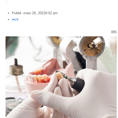
…
Publié :
mars 26, 2022
9:02 pm
Author
recit
885