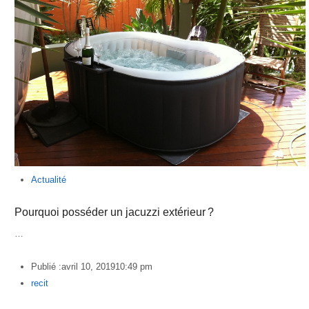
Actualité
Pourquoi posséder un jacuzzi extérieur ?
…
Publié :
avril 10, 2019
10:49 pm
Author
recit