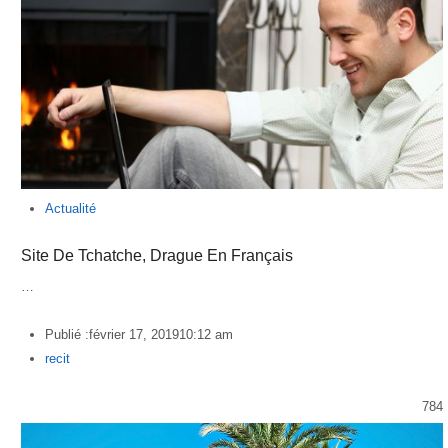
Actualité
Site De Tchatche, Drague En Français
…
Publié :
février 17, 2019
10:12 am
Author
recit
784