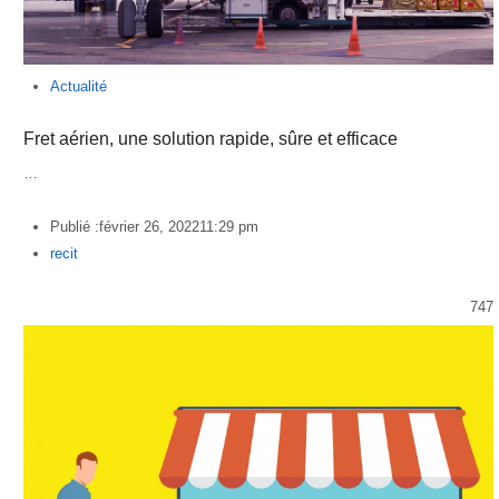
Actualité
Fret aérien, une solution rapide, sûre et efficace
…
Publié :
février 26, 2022
11:29 pm
Author
recit
747