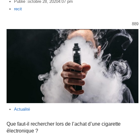
Publié :
octobre 28, 2020
4:07 pm
Author
recit
889
Actualité
Que faut-il rechercher lors de l’achat d’une cigarette
électronique ?