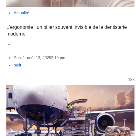
Actualité
L’ergonomie : un pilier souvent invisible de la dentisterie
moderne
…
Publié :
août 13, 2025
2:19 pm
Author
recit
183