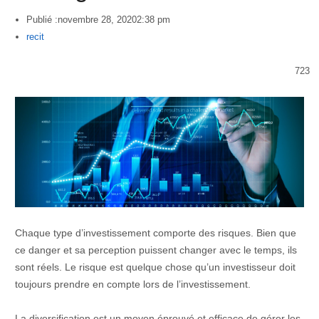
Publié :
novembre 28, 2020
2:38 pm
Author
recit
723
Chaque type d’investissement comporte des risques. Bien que
ce danger et sa perception puissent changer avec le temps, ils
sont réels. Le risque est quelque chose qu’un investisseur doit
toujours prendre en compte lors de l’investissement.
La diversification est un moyen éprouvé et efficace de gérer les