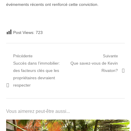
événements récents ont renforcé cette conviction.
Post Views:
723
Navigation
Précédente
Suivante
Post
Prochain
Succès dans l’immobilier:
Que savez-vous de Kevin
de
précédent:
article:
des facteurs clés que les
Rivaton?
l’article
propriétaires devraient
respecter
Vous aimerez peut-être aussi...