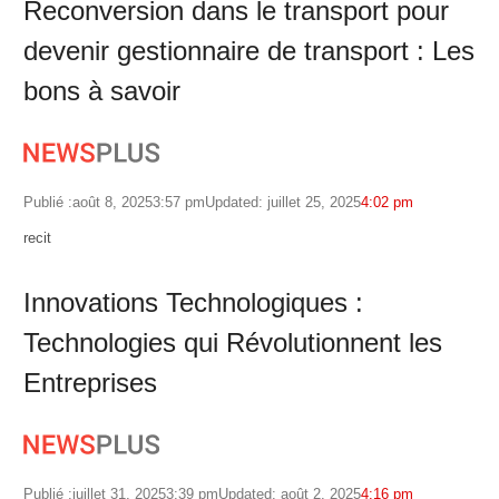
Reconversion dans le transport pour
devenir gestionnaire de transport : Les
bons à savoir
Publié :
août 8, 2025
3:57 pm
Updated: juillet 25, 2025
4:02 pm
Author
recit
Innovations Technologiques :
Technologies qui Révolutionnent les
Entreprises
Publié :
juillet 31, 2025
3:39 pm
Updated: août 2, 2025
4:16 pm