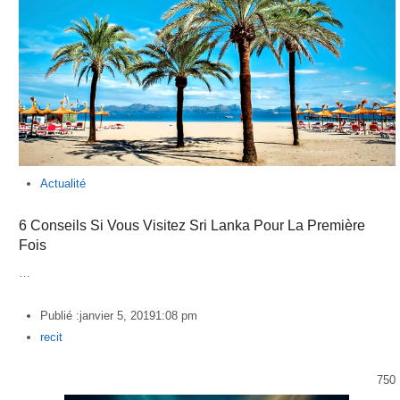
Actualité
6 Conseils Si Vous Visitez Sri Lanka Pour La Première
Fois
…
Publié :
janvier 5, 2019
1:08 pm
Author
recit
750