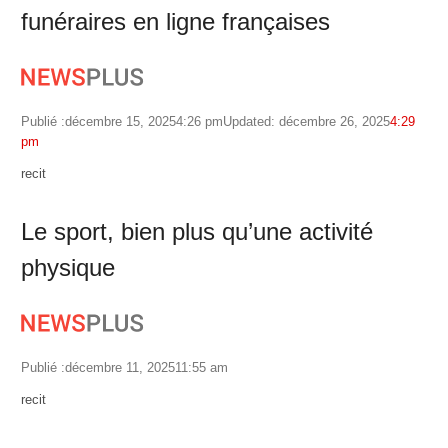
funéraires en ligne françaises
Publié :
décembre 15, 2025
4:26 pm
Updated: décembre 26, 2025
4:29
pm
Author
recit
Le sport, bien plus qu’une activité
physique
Publié :
décembre 11, 2025
11:55 am
Author
recit