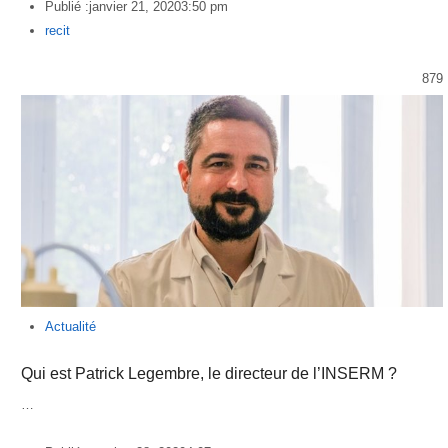
Publié :
janvier 21, 2020
3:50 pm
Author
recit
879
Actualité
Qui est Patrick Legembre, le directeur de l’INSERM ?
…