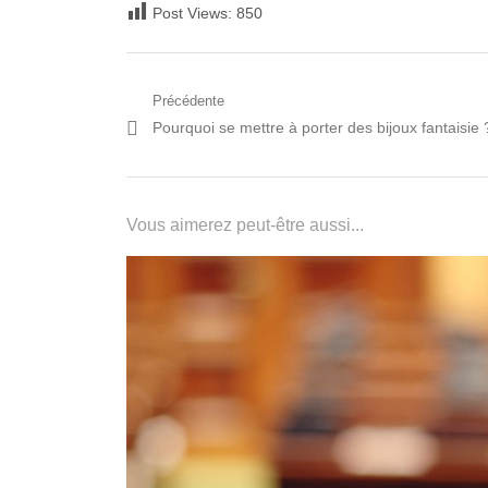
Post Views:
850
Navigation
Précédente
Post
Pourquoi se mettre à porter des bijoux fantaisie 
de
précédent:
l’article
Vous aimerez peut-être aussi...