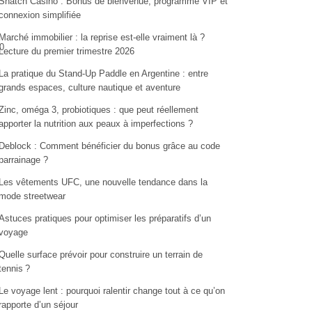
Snatch Casino : Bonus de bienvenue, programme VIP et
connexion simplifiée
Marché immobilier : la reprise est-elle vraiment là ?
0
Lecture du premier trimestre 2026
La pratique du Stand-Up Paddle en Argentine : entre
grands espaces, culture nautique et aventure
Zinc, oméga 3, probiotiques : que peut réellement
apporter la nutrition aux peaux à imperfections ?
Deblock : Comment bénéficier du bonus grâce au code
parrainage ?
Les vêtements UFC, une nouvelle tendance dans la
mode streetwear
Astuces pratiques pour optimiser les préparatifs d’un
voyage
Quelle surface prévoir pour construire un terrain de
tennis ?
Le voyage lent : pourquoi ralentir change tout à ce qu’on
rapporte d’un séjour