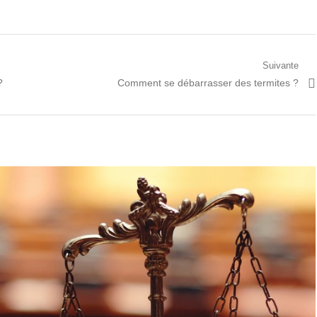
Suivante
Prochain
?
Comment se débarrasser des termites ?
article: