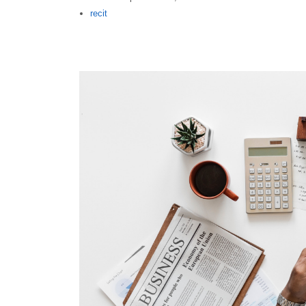
Author
recit