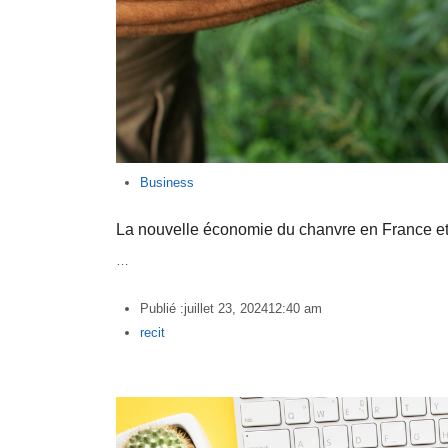
Business
La nouvelle économie du chanvre en France e
…
Publié :
juillet 23, 2024
12:40 am
Author
recit