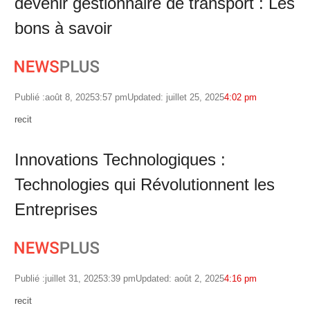
devenir gestionnaire de transport : Les
bons à savoir
Publié :
août 8, 2025
3:57 pm
Updated: juillet 25, 2025
4:02 pm
Author
recit
Innovations Technologiques :
Technologies qui Révolutionnent les
Entreprises
Publié :
juillet 31, 2025
3:39 pm
Updated: août 2, 2025
4:16 pm
Author
recit