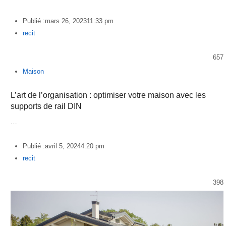
Publié :
mars 26, 2023
11:33 pm
Author
recit
657
Maison
L’art de l’organisation : optimiser votre maison avec les
supports de rail DIN
…
Publié :
avril 5, 2024
4:20 pm
Author
recit
398