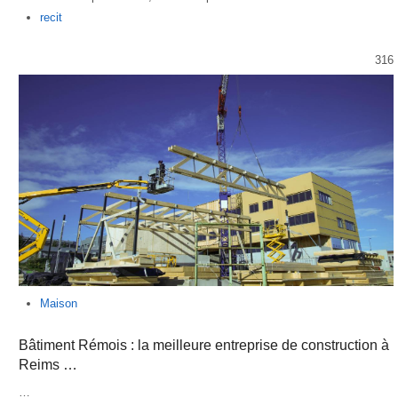
Author
recit
316
Maison
Bâtiment Rémois : la meilleure entreprise de construction à
Reims …
…