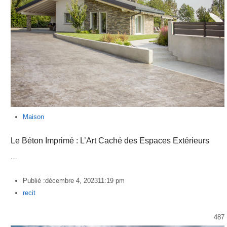
Maison
Le Béton Imprimé : L’Art Caché des Espaces Extérieurs
…
Publié :
décembre 4, 2023
11:19 pm
Author
recit
487