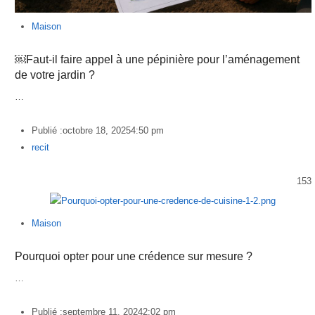
Maison
￼Faut-il faire appel à une pépinière pour l’aménagement
de votre jardin ?
…
Publié :
octobre 18, 2025
4:50 pm
Author
recit
153
Maison
Pourquoi opter pour une crédence sur mesure ?
…
Publié :
septembre 11, 2024
2:02 pm