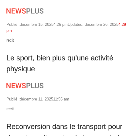
Publié :
décembre 15, 2025
4:26 pm
Updated: décembre 26, 2025
4:29
pm
Author
recit
Le sport, bien plus qu’une activité
physique
Publié :
décembre 11, 2025
11:55 am
Author
recit
Reconversion dans le transport pour