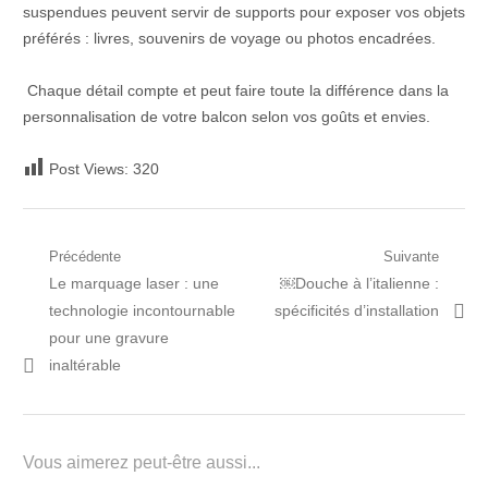
suspendues peuvent servir de supports pour exposer vos objets
préférés : livres, souvenirs de voyage ou photos encadrées.
Chaque détail compte et peut faire toute la différence dans la
personnalisation de votre balcon selon vos goûts et envies.
Post Views:
320
Navigation
Précédente
Suivante
Post
Prochain
Le marquage laser : une
￼Douche à l’italienne :
de
précédent:
article:
technologie incontournable
spécificités d’installation
l’article
pour une gravure
inaltérable
Vous aimerez peut-être aussi...