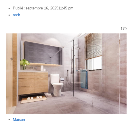
Publié :
septembre 16, 2025
11:45 pm
Author
recit
179
Maison