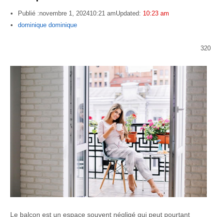
Publié :
novembre 1, 2024
10:21 am
Updated:
10:23 am
Author
dominique dominique
320
Le balcon est un espace souvent négligé qui peut pourtant