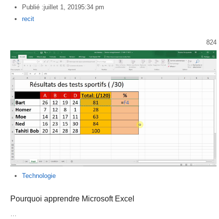
Publié :
juillet 1, 2019
5:34 pm
Author
recit
824
Technologie
Pourquoi apprendre Microsoft Excel
…