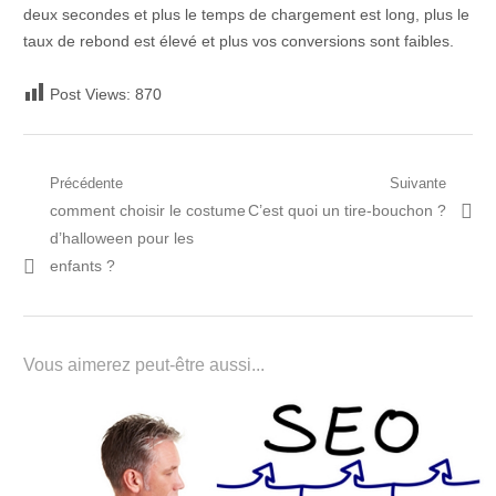
deux secondes et plus le temps de chargement est long, plus le
taux de rebond est élevé et plus vos conversions sont faibles.
Post Views:
870
Navigation
Précédente
Suivante
Post
Prochain
comment choisir le costume
C’est quoi un tire-bouchon ?
de
précédent:
article:
d’halloween pour les
l’article
enfants ?
Vous aimerez peut-être aussi...