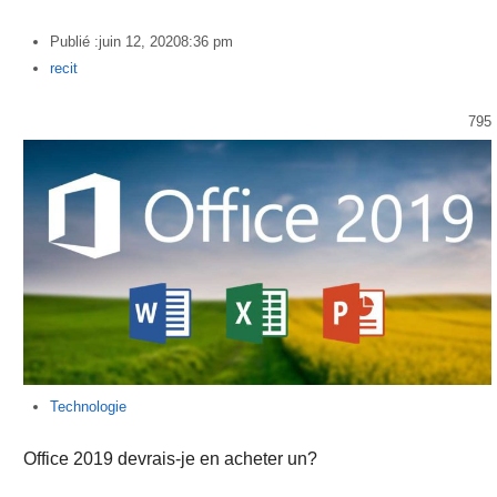
Publié :
juin 12, 2020
8:36 pm
Author
recit
795
Technologie
Office 2019 devrais-je en acheter un?
…