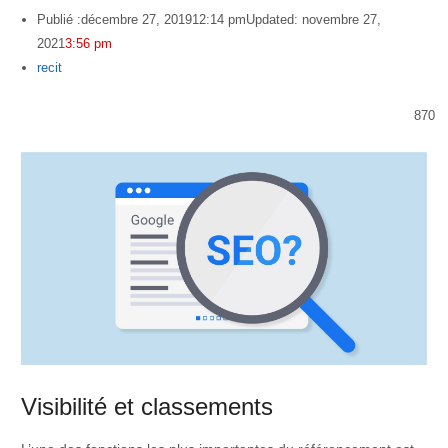
Publié :
décembre 27, 2019
12:14 pm
Updated: novembre 27,
2021
3:56 pm
Author
recit
870
Visibilité et classements