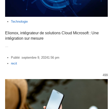
Technologie
Elionox, intégrateur de solutions Cloud Microsoft : Une
intégration sur mesure
…
Publié :
septembre 9, 2024
1:56 pm
Author
recit
499