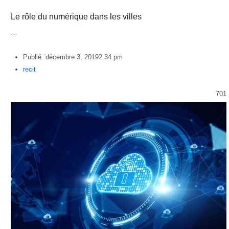
Le rôle du numérique dans les villes
…
Publié :
décembre 3, 2019
2:34 pm
Author
recit
701