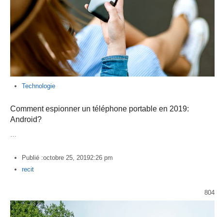
Technologie
Comment espionner un téléphone portable en 2019:
Android?
…
Publié :
octobre 25, 2019
2:26 pm
Author
recit
804