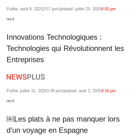
Publié :
août 8, 2025
3:57 pm
Updated: juillet 25, 2025
4:02 pm
Author
recit
Innovations Technologiques :
Technologies qui Révolutionnent les
Entreprises
Publié :
juillet 31, 2025
3:39 pm
Updated: août 2, 2025
4:16 pm
Author
recit
￼Les plats à ne pas manquer lors
d’un voyage en Espagne