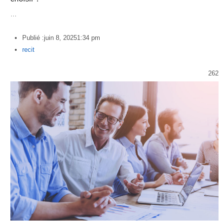
…
Publié :
juin 8, 2025
1:34 pm
Author
recit
262