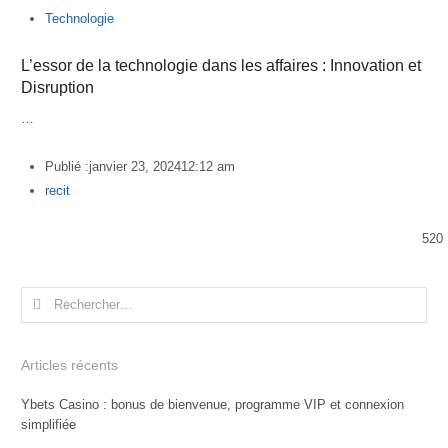
Technologie
L’essor de la technologie dans les affaires : Innovation et
Disruption
…
Publié :
janvier 23, 2024
12:12 am
Author
recit
520
Rechercher :
Articles récents
Ybets Casino : bonus de bienvenue, programme VIP et connexion
simplifiée