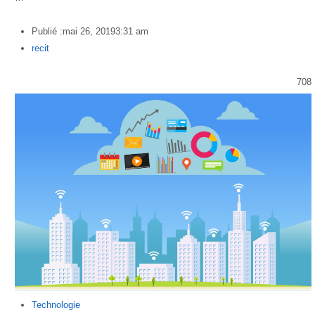
Publié :
mai 26, 2019
3:31 am
Author
recit
708
Technologie