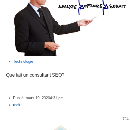
Technologie
Que fait un consultant SEO?
…
Publié :
mars 19, 2020
4:31 pm
Author
recit
724