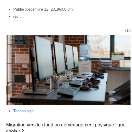
Publié :
décembre 12, 2019
6:00 pm
Author
recit
719
Technologie
Migration vers le cloud ou déménagement physique : que
choisir ?