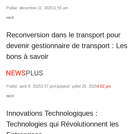
Publié :
décembre 11, 2025
11:55 am
Author
recit
Reconversion dans le transport pour
devenir gestionnaire de transport : Les
bons à savoir
Publié :
août 8, 2025
3:57 pm
Updated: juillet 25, 2025
4:02 pm
Author
recit
Innovations Technologiques :
Technologies qui Révolutionnent les