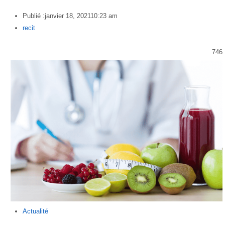
Publié :
janvier 18, 2021
10:23 am
Author
recit
746
Actualité