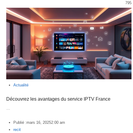
795
Actualité
Découvrez les avantages du service IPTV France
…
Publié :
mars 16, 2025
2:00 am
Author
recit