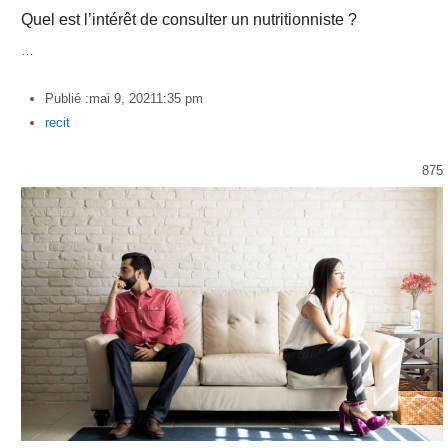
Quel est l’intérêt de consulter un nutritionniste ?
…
Publié :
mai 9, 2021
1:35 pm
Author
recit
875