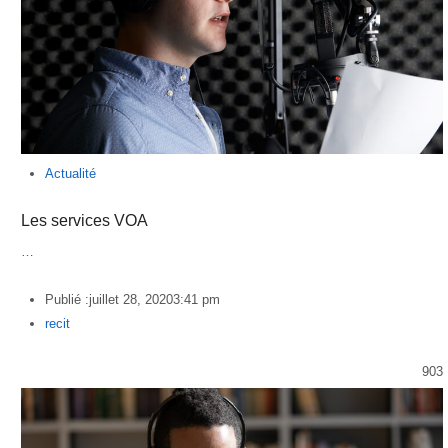
Actualité
Les services VOA
…
Publié :
juillet 28, 2020
3:41 pm
Author
recit
903