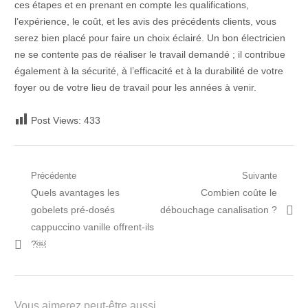
ces étapes et en prenant en compte les qualifications,
l’expérience, le coût, et les avis des précédents clients, vous
serez bien placé pour faire un choix éclairé. Un bon électricien
ne se contente pas de réaliser le travail demandé ; il contribue
également à la sécurité, à l’efficacité et à la durabilité de votre
foyer ou de votre lieu de travail pour les années à venir.
Post Views:
433
Navigation
Précédente
Suivante
Post
Prochain
Quels avantages les
Combien coûte le
de
précédent:
article:
gobelets pré-dosés
débouchage canalisation ?
l’article
cappuccino vanille offrent-ils
?￼
Vous aimerez peut-être aussi...