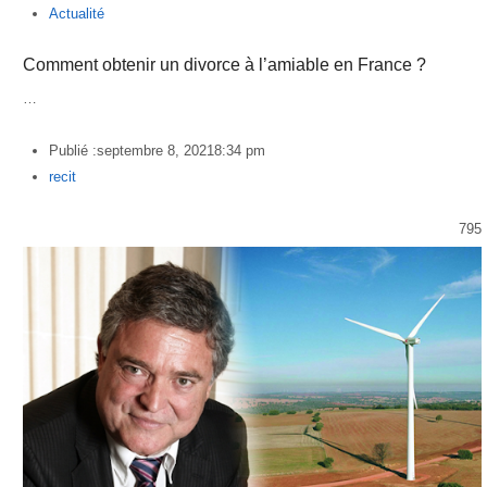
Actualité
Comment obtenir un divorce à l’amiable en France ?
…
Publié :
septembre 8, 2021
8:34 pm
Author
recit
795