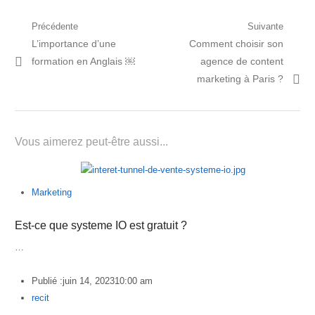
Navigation
Précédente
Suivante
Post
Prochain
L’importance d’une
Comment choisir son
de
précédent:
article:
formation en Anglais ￼
agence de content
l’article
marketing à Paris ?
Vous aimerez peut-être aussi...
Marketing
Est-ce que systeme IO est gratuit ?
…
Publié :
juin 14, 2023
10:00 am
Author
recit