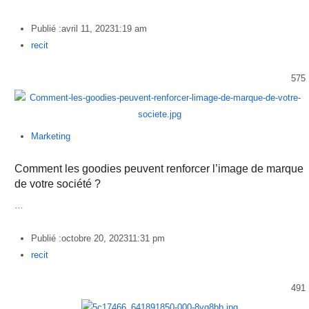
Publié :
avril 11, 2023
1:19 am
Author
recit
575
Marketing
Comment les goodies peuvent renforcer l’image de marque
de votre société ?
…
Publié :
octobre 20, 2023
11:31 pm
Author
recit
491