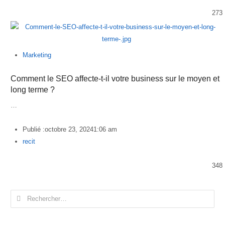
273
Marketing
Comment le SEO affecte-t-il votre business sur le moyen et
long terme ?
…
Publié :
octobre 23, 2024
1:06 am
Author
recit
348
Rechercher :