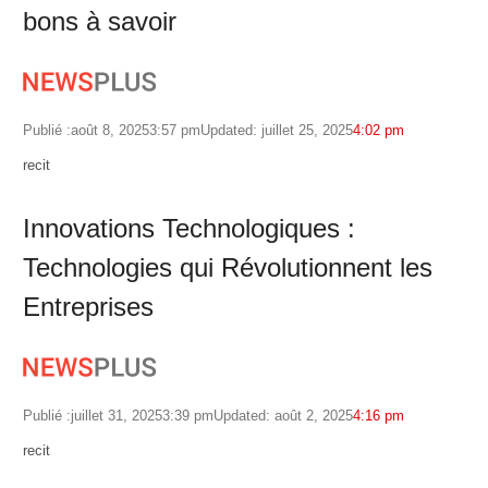
bons à savoir
Publié :
août 8, 2025
3:57 pm
Updated: juillet 25, 2025
4:02 pm
Author
recit
Innovations Technologiques :
Technologies qui Révolutionnent les
Entreprises
Publié :
juillet 31, 2025
3:39 pm
Updated: août 2, 2025
4:16 pm
Author
recit