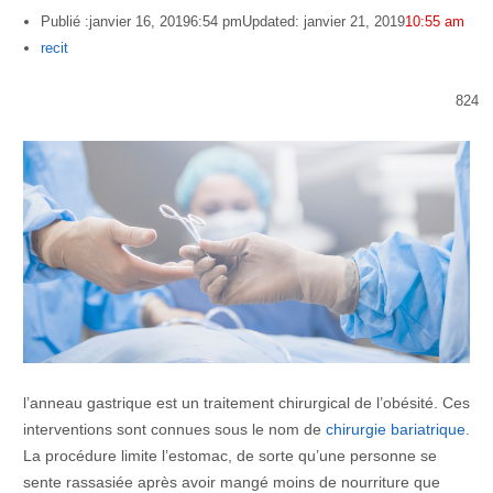
Publié :
janvier 16, 2019
6:54 pm
Updated: janvier 21, 2019
10:55 am
Author
recit
824
l’anneau
gastrique est un traitement chirurgical de l’obésité. Ces
interventions sont connues sous le nom de
chirurgie bariatrique
.
La procédure limite l’estomac, de sorte qu’une personne se
sente rassasiée après avoir mangé moins de nourriture que