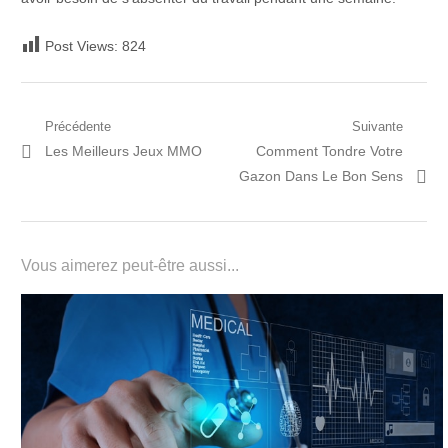
Post Views:
824
Navigation
Précédente
Suivante
Post
Prochain
Les Meilleurs Jeux MMO
Comment Tondre Votre
de
précédent:
article:
Gazon Dans Le Bon Sens
l’article
Vous aimerez peut-être aussi...