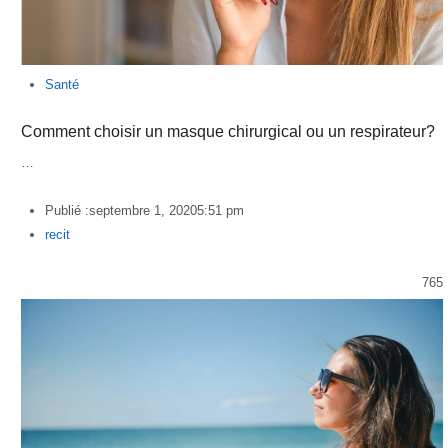
Santé
Comment choisir un masque chirurgical ou un respirateur?
…
Publié :
septembre 1, 2020
5:51 pm
Author
recit
765