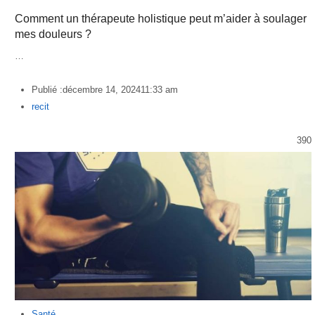
Comment un thérapeute holistique peut m’aider à soulager
mes douleurs ?
…
Publié :
décembre 14, 2024
11:33 am
Author
recit
390
Santé