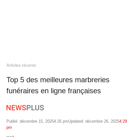
Articles récents
Top 5 des meilleures marbreries
funéraires en ligne françaises
Publié :
décembre 15, 2025
4:26 pm
Updated: décembre 26, 2025
4:29
pm
Author