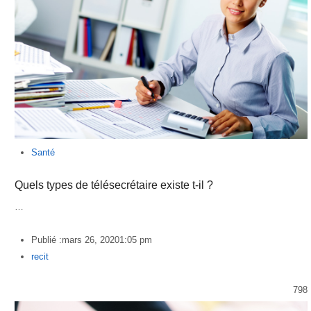
Santé
Quels types de télésecrétaire existe t-il ?
…
Publié :
mars 26, 2020
1:05 pm
Author
recit
798