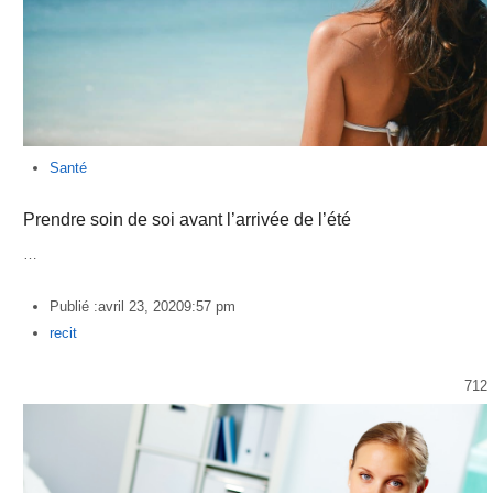
Santé
Prendre soin de soi avant l’arrivée de l’été
…
Publié :
avril 23, 2020
9:57 pm
Author
recit
712