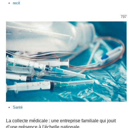
Author
recit
797
Santé
La collecte médicale : une entreprise familiale qui jouit
d’une présence à l’échelle nationale.