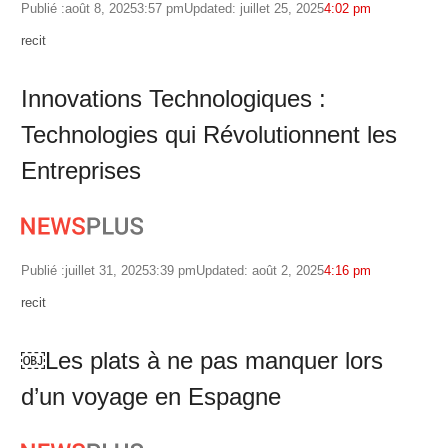
Publié :
août 8, 2025
3:57 pm
Updated: juillet 25, 2025
4:02 pm
Author
recit
Innovations Technologiques :
Technologies qui Révolutionnent les
Entreprises
Publié :
juillet 31, 2025
3:39 pm
Updated: août 2, 2025
4:16 pm
Author
recit
￼Les plats à ne pas manquer lors
d’un voyage en Espagne