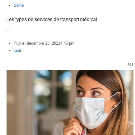
Santé
Les types de services de transport médical
…
Publié :
décembre 15, 2021
4:45 pm
Author
recit
811