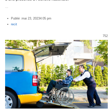
…
Publié :
mai 23, 2023
4:05 pm
Author
recit
752