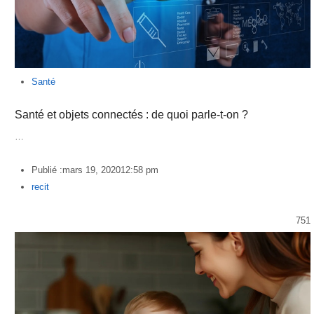
Santé
Santé et objets connectés : de quoi parle-t-on ?
…
Publié :
mars 19, 2020
12:58 pm
Author
recit
751