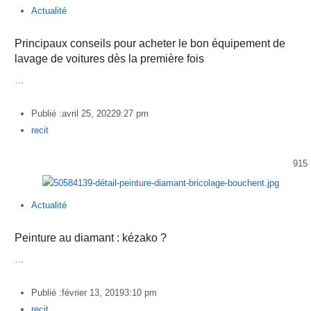
Actualité
Principaux conseils pour acheter le bon équipement de
lavage de voitures dès la première fois
…
Publié :
avril 25, 2022
9:27 pm
Author
recit
915
Actualité
Peinture au diamant : kézako ?
…
Publié :
février 13, 2019
3:10 pm
Author
recit