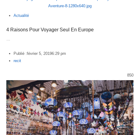
Actualité
4 Raisons Pour Voyager Seul En Europe
…
Publié :
février 5, 2019
6:29 pm
Author
recit
850