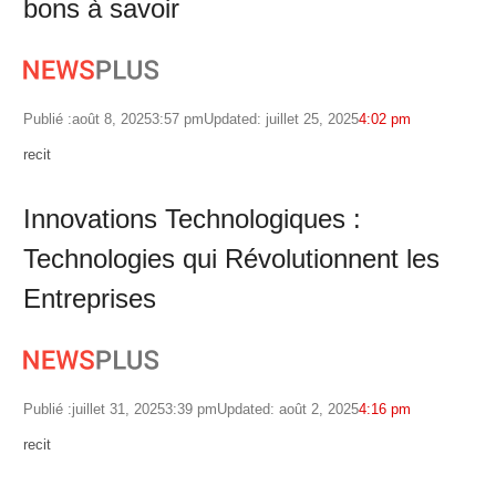
bons à savoir
Publié :
août 8, 2025
3:57 pm
Updated: juillet 25, 2025
4:02 pm
Author
recit
Innovations Technologiques :
Technologies qui Révolutionnent les
Entreprises
Publié :
juillet 31, 2025
3:39 pm
Updated: août 2, 2025
4:16 pm
Author
recit