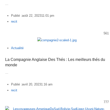
…
Publié :
août 22, 2023
11:01 pm
Author
recit
561
Actualité
La Compagnie Anglaise Des Thés : Les meilleurs thés du
monde
…
Publié :
avril 20, 2023
1:16 am
Author
recit
777