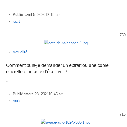
…
Publié :
avril 5, 2020
12:19 am
Author
recit
759
Actualité
Comment puis-je demander un extrait ou une copie
officielle d’un acte d’état civil ?
…
Publié :
mars 28, 2021
10:45 am
Author
recit
716