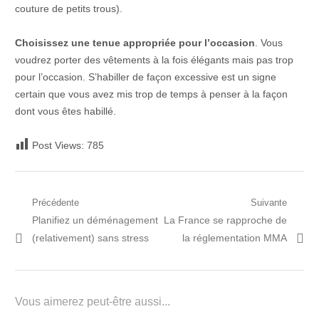
couture de petits trous).
Choisissez une tenue appropriée pour l’occasion
. Vous
voudrez porter des vêtements à la fois élégants mais pas trop
pour l’occasion. S’habiller de façon excessive est un signe
certain que vous avez mis trop de temps à penser à la façon
dont vous êtes habillé.
Post Views:
785
Navigation
Précédente
Suivante
Post
Prochain
Planifiez un déménagement
La France se rapproche de
de
précédent:
article:
(relativement) sans stress
la réglementation MMA
l’article
Vous aimerez peut-être aussi...