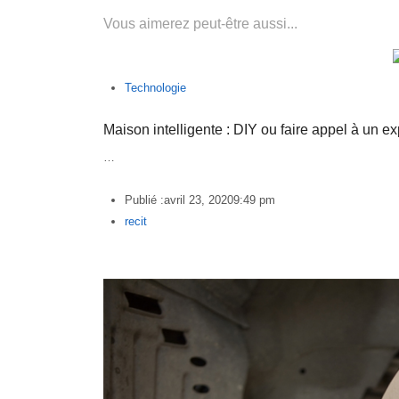
Vous aimerez peut-être aussi...
Technologie
Maison intelligente : DIY ou faire appel à un ex
…
Publié :
avril 23, 2020
9:49 pm
Author
recit