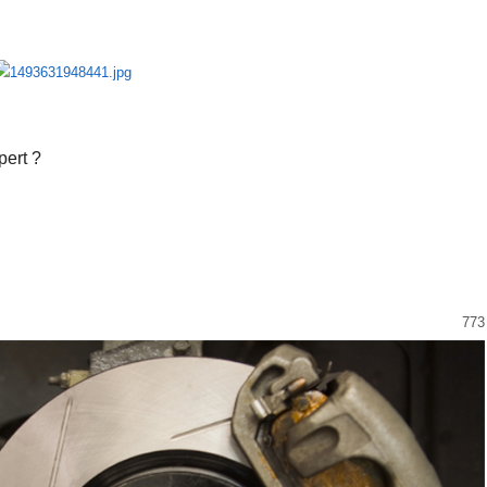
pert ?
773