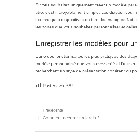
Si vous souhaitez uniquement créer un modèle perso
titre, c’est incroyablement simple. Les diapositives 
les masques diapositives de titre, les masques Not
les zones que vous souhaitez personnaliser et celle
Enregistrer les modèles pour une
L’une des fonctionnalités les plus pratiques des dia
modèle personnalisé que vous avez créé et l’utiliser
recherchant un style de présentation cohérent ou pou
Post Views:
682
Navigation
Précédente
Post
Comment décorer un jardin ?
de
précédent:
l’article