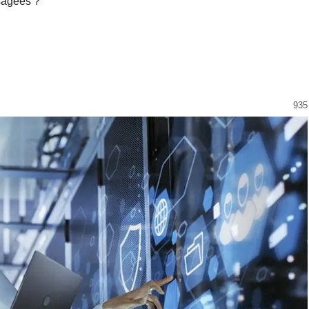
sagées ?
935