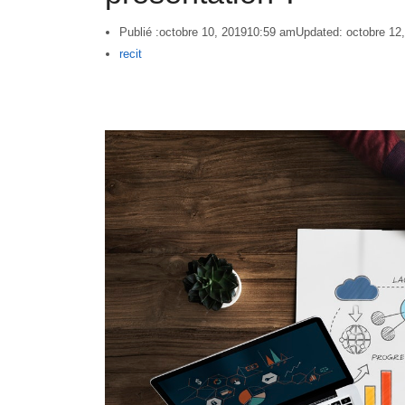
Publié :
octobre 10, 2019
10:59 am
Updated: octobre 12
Author
recit