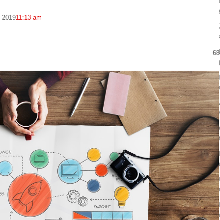
, 2019
11:13 am
68