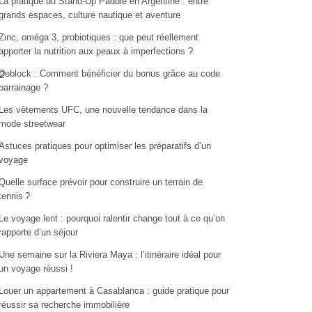
La pratique du Stand-Up Paddle en Argentine : entre
grands espaces, culture nautique et aventure
Zinc, oméga 3, probiotiques : que peut réellement
apporter la nutrition aux peaux à imperfections ?
Deblock : Comment bénéficier du bonus grâce au code
2
parrainage ?
Les vêtements UFC, une nouvelle tendance dans la
mode streetwear
Astuces pratiques pour optimiser les préparatifs d’un
voyage
Quelle surface prévoir pour construire un terrain de
tennis ?
Le voyage lent : pourquoi ralentir change tout à ce qu’on
rapporte d’un séjour
Une semaine sur la Riviera Maya : l’itinéraire idéal pour
un voyage réussi !
Louer un appartement à Casablanca : guide pratique pour
réussir sa recherche immobilière