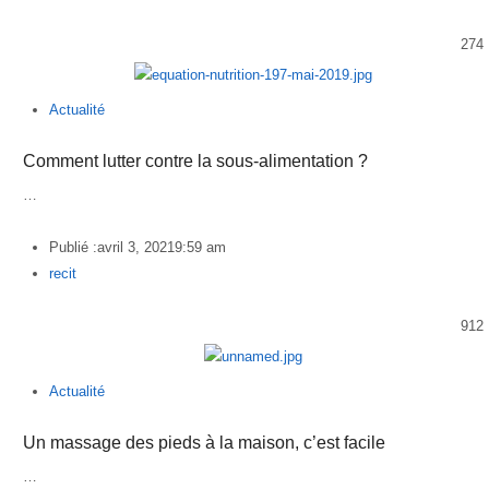
274
Actualité
Comment lutter contre la sous-alimentation ?
…
Publié :
avril 3, 2021
9:59 am
Author
recit
912
Actualité
Un massage des pieds à la maison, c’est facile
…