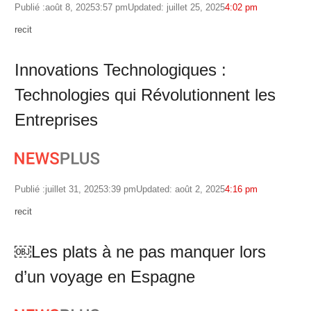
Publié :
août 8, 2025
3:57 pm
Updated: juillet 25, 2025
4:02 pm
Author
recit
Innovations Technologiques :
Technologies qui Révolutionnent les
Entreprises
Publié :
juillet 31, 2025
3:39 pm
Updated: août 2, 2025
4:16 pm
Author
recit
￼Les plats à ne pas manquer lors
d’un voyage en Espagne