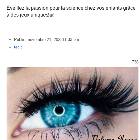
Éveillez la passion pour la science chez vos enfants grâce
à des jeux uniques￼
…
Publié :
novembre 21, 2023
11:33 pm
Author
recit
738