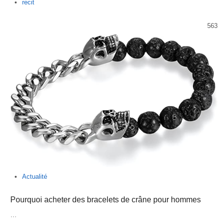
Author
recit
563
Actualité
Pourquoi acheter des bracelets de crâne pour hommes
…