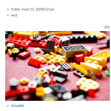
Publié :
mars 13, 2020
9:12 pm
Author
recit
651
Actualité