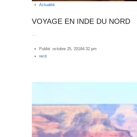
Actualité
VOYAGE EN INDE DU NORD
…
Publié :
octobre 25, 2018
4:32 pm
Author
recit