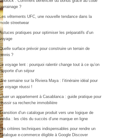
Deblock : Comment bénéficier du bonus grâce au code
parrainage ?
Les vêtements UFC, une nouvelle tendance dans la
mode streetwear
Astuces pratiques pour optimiser les préparatifs d’un
voyage
Quelle surface prévoir pour construire un terrain de
tennis ?
Le voyage lent : pourquoi ralentir change tout à ce qu’on
rapporte d’un séjour
Une semaine sur la Riviera Maya : l’itinéraire idéal pour
un voyage réussi !
Louer un appartement à Casablanca : guide pratique pour
réussir sa recherche immobilière
Transition d’un catalogue produit vers une logique de
média : les clés du succès d’une marque en ligne
Les critères techniques indispensables pour rendre un
catalogue e-commerce éligible à Google Discover