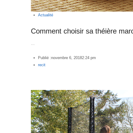
Actualité
Comment choisir sa théière mar
…
Publié :
novembre 6, 2018
2:24 pm
Author
recit