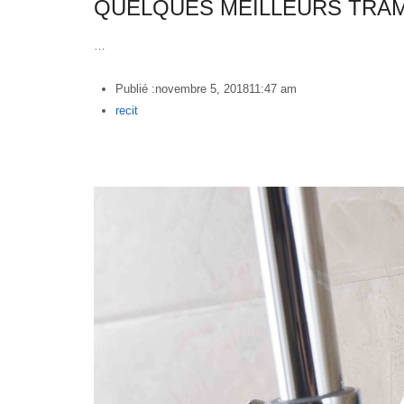
QUELQUES MEILLEURS TRA
…
Publié :
novembre 5, 2018
11:47 am
Author
recit