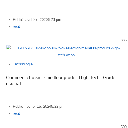
…
Publié :
avril 27, 2020
6:23 pm
Author
recit
835
Technologie
Comment choisir le meilleur produit High-Tech : Guide
d’achat
…
Publié :
février 15, 2024
5:22 pm
Author
recit
509