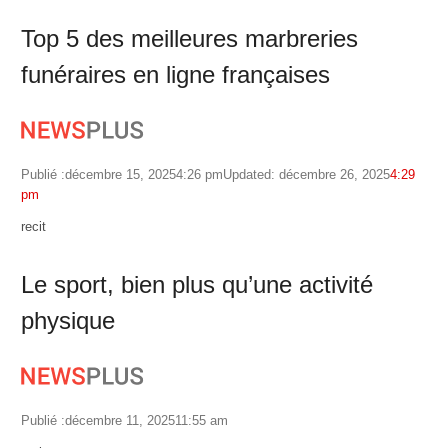
Top 5 des meilleures marbreries
funéraires en ligne françaises
Publié :
décembre 15, 2025
4:26 pm
Updated: décembre 26, 2025
4:29
pm
Author
recit
Le sport, bien plus qu’une activité
physique
Publié :
décembre 11, 2025
11:55 am