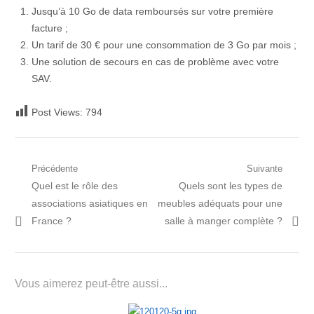
Jusqu’à 10 Go de data remboursés sur votre première
facture ;
Un tarif de 30 € pour une consommation de 3 Go par mois ;
Une solution de secours en cas de problème avec votre
SAV.
Post Views:
794
Navigation
Précédente
Suivante
Post
Prochain
Quel est le rôle des
Quels sont les types de
de
précédent:
article:
associations asiatiques en
meubles adéquats pour une
l’article
France ?
salle à manger complète ?
Vous aimerez peut-être aussi...