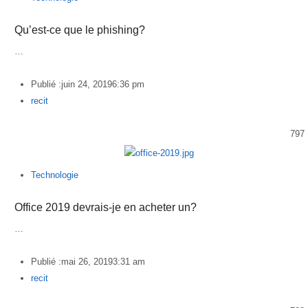
Qu’est-ce que le phishing?
…
Publié :
juin 24, 2019
6:36 pm
Author
recit
797
Technologie
Office 2019 devrais-je en acheter un?
…
Publié :
mai 26, 2019
3:31 am
Author
recit