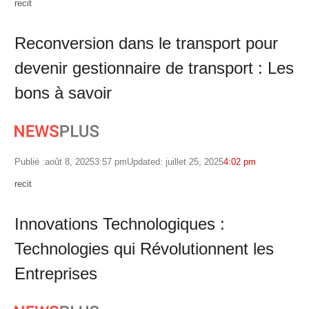
Author
recit
Reconversion dans le transport pour
devenir gestionnaire de transport : Les
bons à savoir
Publié :
août 8, 2025
3:57 pm
Updated: juillet 25, 2025
4:02 pm
Author
recit
Innovations Technologiques :
Technologies qui Révolutionnent les
Entreprises