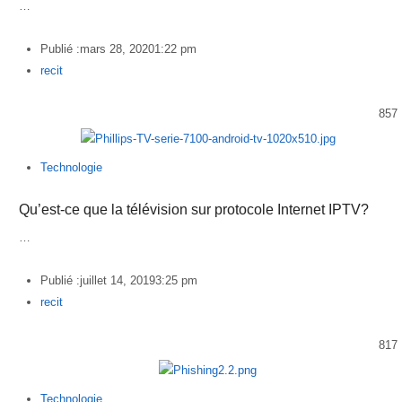
…
Publié :
mars 28, 2020
1:22 pm
Author
recit
857
Technologie
Qu’est-ce que la télévision sur protocole Internet IPTV?
…
Publié :
juillet 14, 2019
3:25 pm
Author
recit
817
Technologie