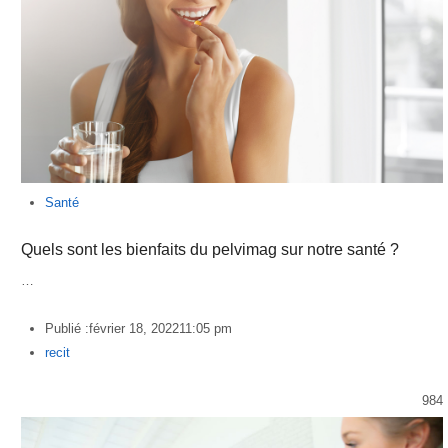
Santé
Quels sont les bienfaits du pelvimag sur notre santé ?
…
Publié :
février 18, 2022
11:05 pm
Author
recit
984