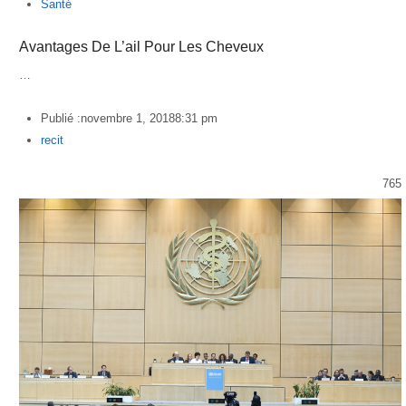
Santé
Avantages De L’ail Pour Les Cheveux
…
Publié :
novembre 1, 2018
8:31 pm
Author
recit
765