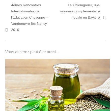
Navigation
Post
Prochain
4èmes Rencontres
Le Chiemgauer, une
de
précédent:
article:
Internationales de
monnaie complémentaire
l’article
l’Éducation Citoyenne –
locale en Bavière
Vandoeuvre-lès-Nancy
2010
Vous aimerez peut-être aussi...