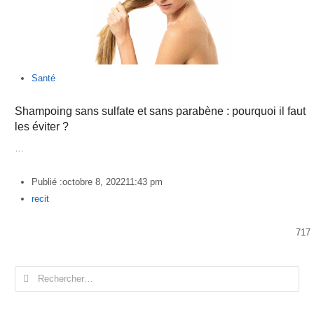
Santé
Shampoing sans sulfate et sans parabène : pourquoi il faut
les éviter ?
…
Publié :
octobre 8, 2022
11:43 pm
Author
recit
717
Rechercher :