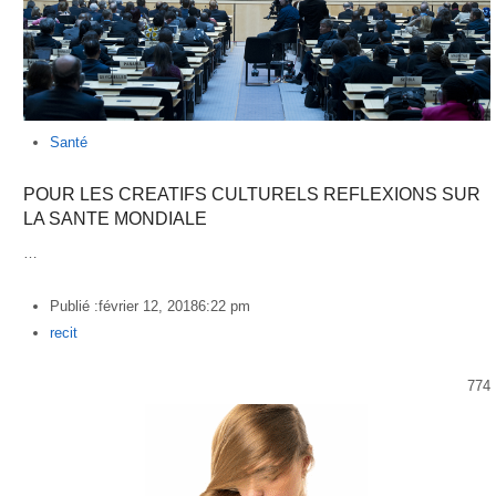
Santé
POUR LES CREATIFS CULTURELS REFLEXIONS SUR
LA SANTE MONDIALE
…
Publié :
février 12, 2018
6:22 pm
Author
recit
774