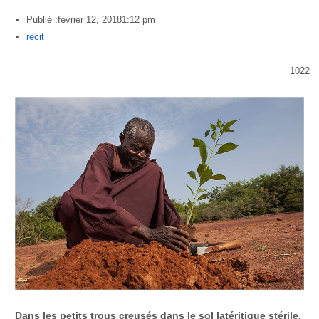
Publié :
février 12, 2018
1:12 pm
Author
recit
1022
Dans les petits trous creusés dans le sol latéritique stérile,