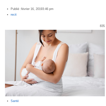
Publié :
février 16, 2019
3:46 pm
Author
recit
835
Santé