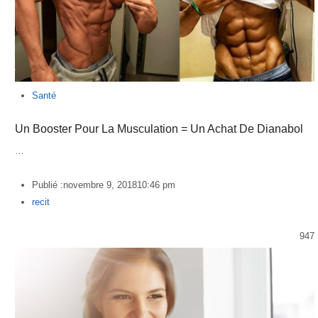
Santé
Un Booster Pour La Musculation = Un Achat De Dianabol
…
Publié :
novembre 9, 2018
10:46 pm
Author
recit
947