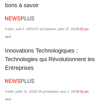
bons à savoir
Publié :
août 8, 2025
3:57 pm
Updated: juillet 25, 2025
4:02 pm
Author
recit
Innovations Technologiques :
Technologies qui Révolutionnent les
Entreprises
Publié :
juillet 31, 2025
3:39 pm
Updated: août 2, 2025
4:16 pm
Author
recit