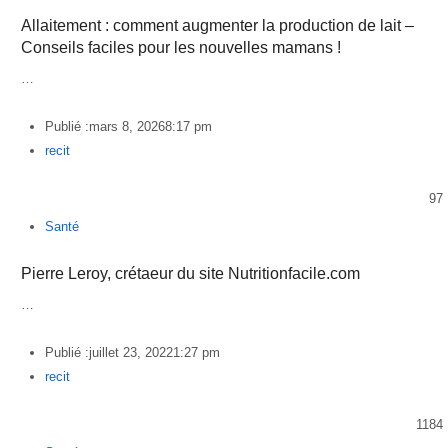
Allaitement : comment augmenter la production de lait –
Conseils faciles pour les nouvelles mamans !
…
Publié :
mars 8, 2026
8:17 pm
Author
recit
97
Santé
Pierre Leroy, crétaeur du site Nutritionfacile.com
…
Publié :
juillet 23, 2022
1:27 pm
Author
recit
1184